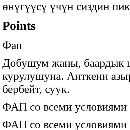
өнүгүүсү үчүн сиздин пик
Points
Фап
Добушум жаны, баардык
курулушуна. Анткени азы
бербейт, суук.
ФАП со всеми условиями
ФАП со всеми условиями