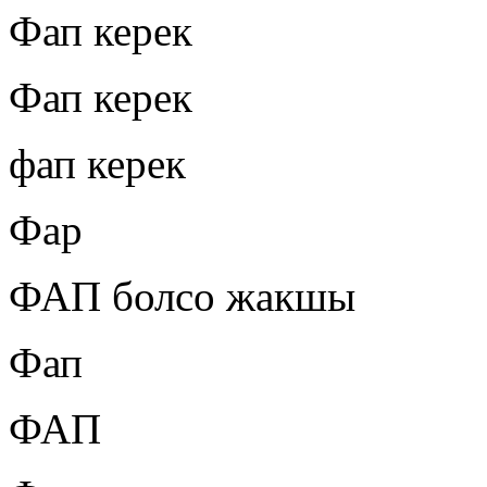
Фап керек
Фап керек
фап керек
Фар
ФАП болсо жакшы
Фап
ФАП