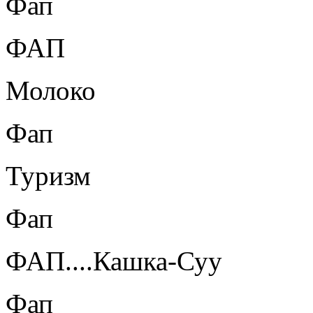
Фап
ФАП
Молоко
Фап
Туризм
Фап
ФАП....Кашка-Суу
Фап