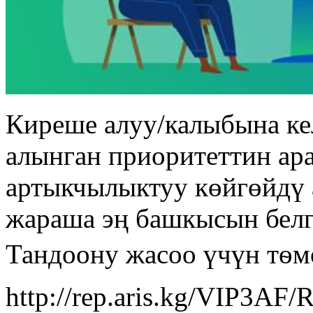
Киреше алуу/калыбына к
алынган приоритеттин ар
артыкчылыктуу көйгөйдү 
жараша эң башкысын белг
Тандоону жасоо үчүн тѳм
http://rep.aris.kg/VIP3A