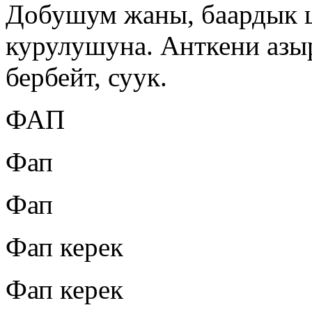
Добушум жаны, баардык
курулушуна. Анткени азы
бербейт, суук.
ФАП
Фап
Фап
Фап керек
Фап керек