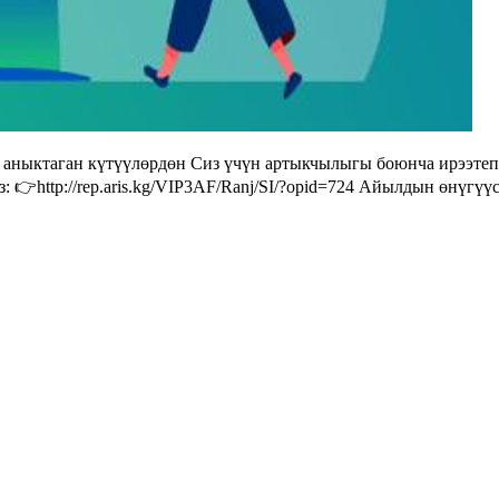
аныктаган күтүүлөрдөн Сиз үчүн артыкчылыгы боюнча ирээтеп 
 👉http://rep.aris.kg/VIP3AF/Ranj/SI/?opid=724 Айылдын өнүгүү