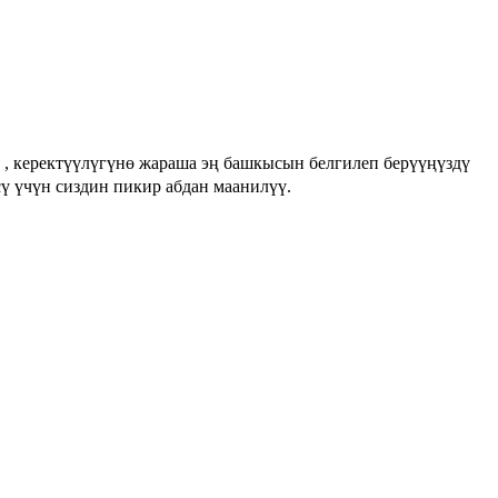
, керектүүлүгүнө жараша эң башкысын белгилеп берүүңүздү
сү үчүн сиздин пикир абдан маанилүү.