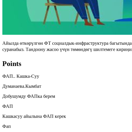
Айылда өткөрүлгөн ФТ социалдык-инфраструктура багытында 
суранабыз. Тандоону жасоо үчүн тѳмѳндѳгү шилтемеге кириӊиз:
Points
ФАП.. Кашка-Суу
Думанаева.Кымбат
Добушумду ФАПка берем
ФАП
Кашкасуу айылына ФАП керек
Фап