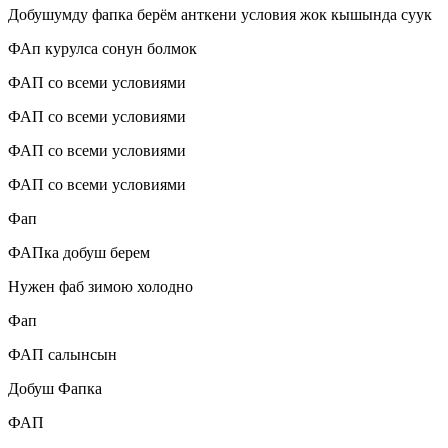
Добушумду фапка берём анткени условия жок кышында суук
ФАп курулса сонун болмок
ФАП со всеми условиями
ФАП со всеми условиями
ФАП со всеми условиями
ФАП со всеми условиями
Фап
ФАПка добуш берем
Нужен фаб зимою холодно
Фап
ФАП салынсын
Добуш Фапка
ФАП