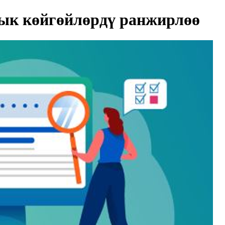
ык көйгөйлөрдү ранжирлөө