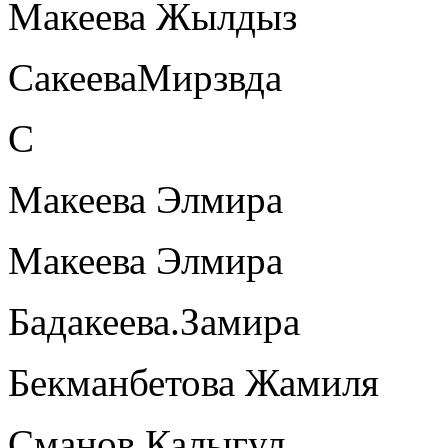
Макеева Жылдыз
СакееваМирзвда
С
Макеева Элмира
Макеева Элмира
Бадакеева.Замира
Бекманбетова Жамиля
Сманов Калыгул