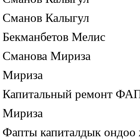
Сманов Калыгул
Бекманбетов Мелис
Сманова Мириза
Мириза
Капитальный ремонт ФА
Мириза
Фапты капиталдык ондоо 