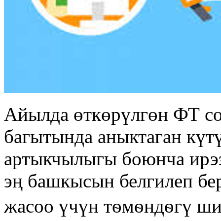
Айылда өткөрүлгөн ФТ с
багытында аныктаган күт
артыкчылыгы боюнча ирээ
эң башкысын белгилеп бе
жасоо үчүн тѳмѳндѳгү ши