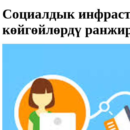
Социалдык инфрас
көйгөйлөрдү ранжи