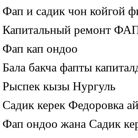
Фап и садик чон койгой 
Капитальный ремонт ФАП
Фап кап ондоо
Бала бакча фапты капита
Рыспек кызы Нургуль
Садик керек Федоровка а
Фап ондоо жана Садик ке