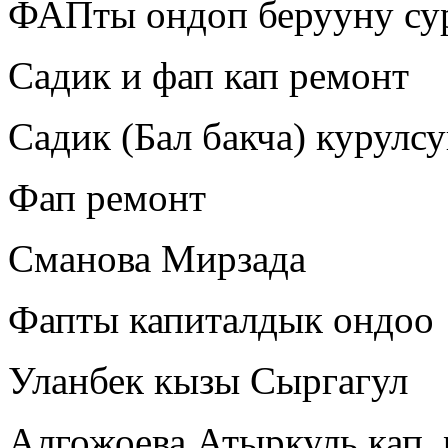
ФАПты ондоп берууну сура
Садик и фап кап ремонт
Садик (Бал бакча) курулс
Фап ремонт
Сманова Мирзада
Фапты капиталдык ондоо
Уланбек кызы Сыргагул
Алгожоева Атыркуль кап. 