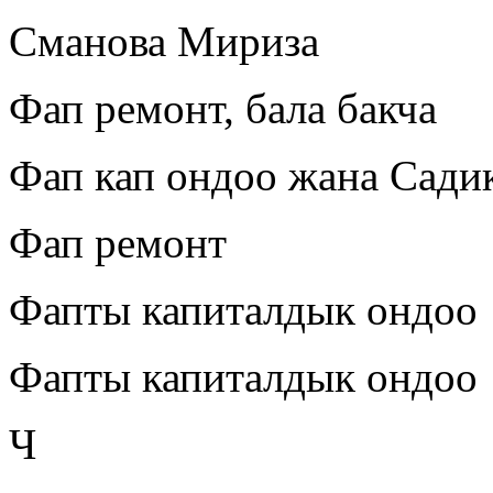
Сманова Мириза
Фап ремонт, бала бакча
Фап кап ондоо жана Сади
Фап ремонт
Фапты капиталдык ондоо
Фапты капиталдык ондоо
Ч