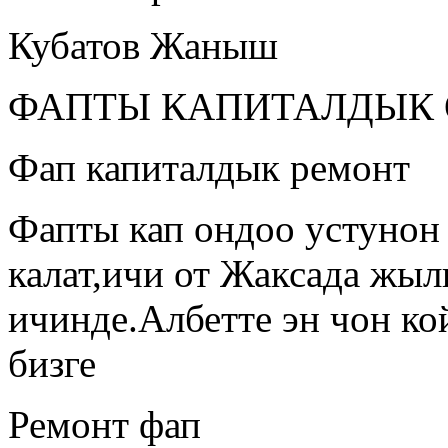
Кубатов Жаныш
ФАПТЫ КАПИТАЛДЫК
Фап капиталдык ремонт
Фапты кап ондоо устунон 
калат,ичи от Жаксада жы
ичинде.Албетте эн чон к
бизге
Ремонт фап