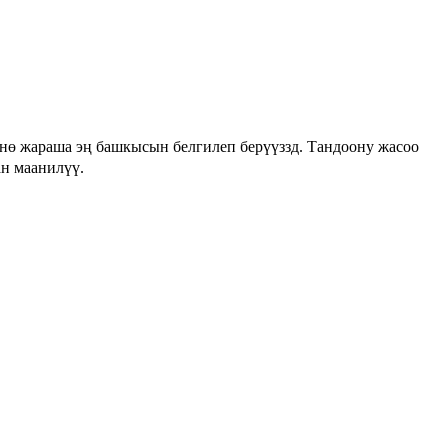
нө жараша эң башкысын белгилеп берүүззд. Тандоону жасоо
ан маанилүү.