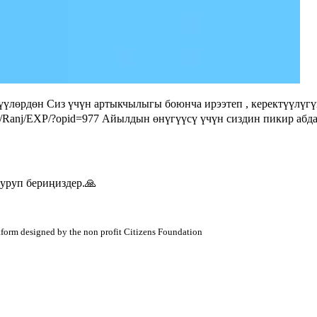
үлөрдөн Сиз үчүн артыкчылыгы боюнча ирээтеп , керектүүлүгү
AF/Ranj/EXP/?opid=977 Айылдын өнүгүүсү үчүн сиздин пикир абд
куруп бериңиздер.🙏
atform designed by the non profit Citizens Foundation