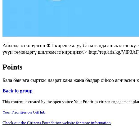
Айылда өткөрүлгөн ФТ киреше алуу багытында аныктаган күтү
үчүн тѳмѳндѳгү шилтемеге кириӊиз:👉 http://rep.aris.kg/VIP3
Points
Бала бакчага сырткы даарат кана жана балдар ойноо аянчасын 
Back to group
This content is created by the open source Your Priorities citizen engagement pl
Your Priorities on GitHub
Check out the Citizens Foundation website for more information