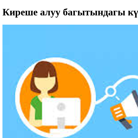
Киреше алуу багытындагы кү