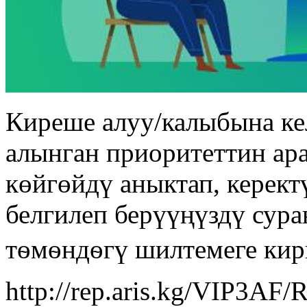
Киреше алуу/калыбына к
алынган приоритеттин ар
көйгөйдү аныктап, керек
белгилеп берүүңүздү сур
тѳмѳндѳгү шилтемеге кир
http://rep.aris.kg/VIP3A