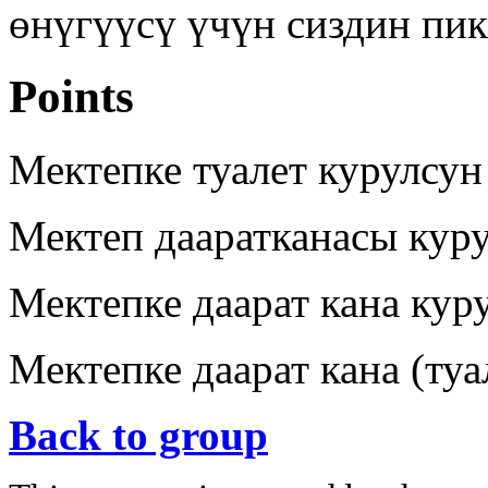
өнүгүүсү үчүн сиздин пик
Points
Мектепке туалет курулсун
Мектеп дааратканасы кур
Мектепке даарат кана кур
Мектепке даарат кана (туа
Back to group