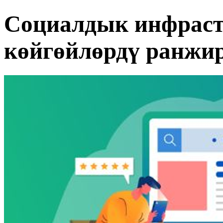
Социалдык инфрас
көйгөйлөрдү ранжи