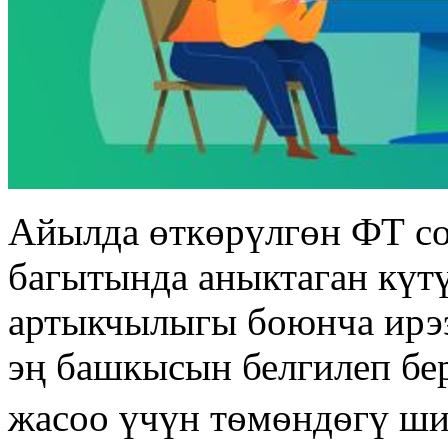
Айылда өткөрүлгөн ФТ с
багытында аныктаган күт
артыкчылыгы боюнча ирээ
эң башкысын белгилеп бе
жасоо үчүн тѳмѳндѳгү ши