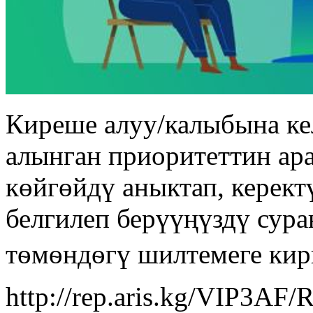
Киреше алуу/калыбына к
алынган приоритеттин ар
көйгөйдү аныктап, керек
белгилеп берүүңүздү сур
тѳмѳндѳгү шилтемеге ки
http://rep.aris.kg/VIP3A