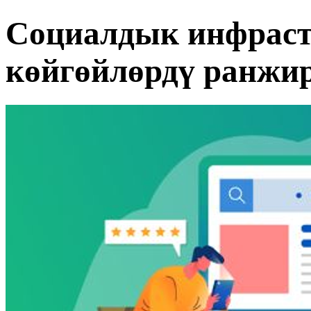
Социалдык инфрас
көйгөйлөрдү ранжи