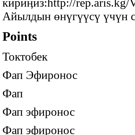
кириӊиз:http://rep.aris.k
Айылдын өнүгүүсү үчүн с
Points
Токтобек
Фап Эфиронос
Фап
Фап эфиронос
Фап эфиронос