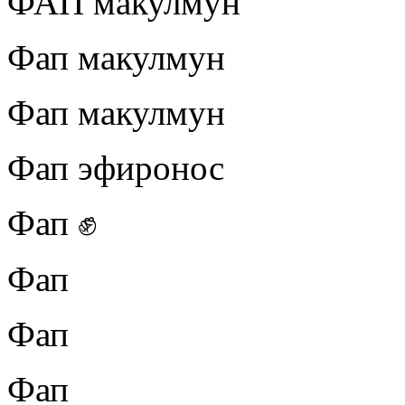
ФАП макулмун
Фап макулмун
Фап макулмун
Фап эфиронос
Фап ✊
Фап
Фап
Фап