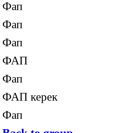
Фап
Фап
Фап
ФАП
Фап
ФАП керек
Фап
Back to group