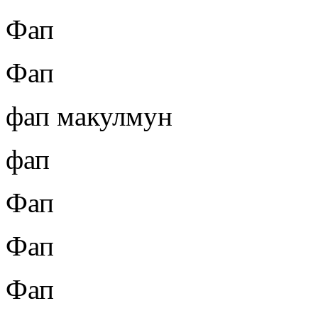
Фап
Фап
фап макулмун
фап
Фап
Фап
Фап