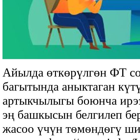
Айылда өткөрүлгөн ФТ с
багытында аныктаган күт
артыкчылыгы боюнча ирээ
эң башкысын белгилеп бе
жасоо үчүн тѳмѳндѳгү ши