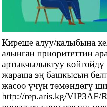
Киреше алуу/калыбына к
алынган приоритеттин ар
артыкчылыктуу көйгөйдү 
жараша эң башкысын белг
жасоо үчүн тѳмѳндѳгү ши
http://rep.aris.kg/VIP3A
өнүгүүсү үчүн сиздин пик