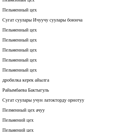
Пельменный цех
Сугат суулары Ичуучу суулары боюнча
Пельменный цех
Пельменный цех
Пельменный цех
Пельменный цех
Пельменный цех
дробилка керек айылга
Райымбаева Бактыгуль
Сугат суулары учун латокторду орнотуу
Пелменный цех ачуу
Пельмений цех
Пельмений цех