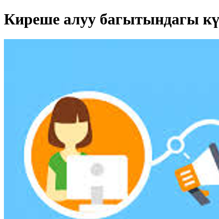
Киреше алуу багытындагы кү