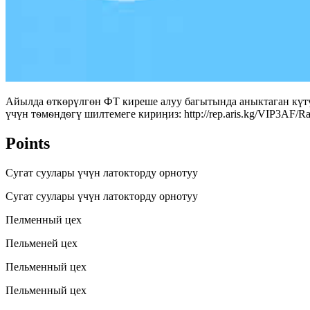
Айылда өткөрүлгөн ФТ киреше алуу багытында аныктаган күтү
үчүн тѳмѳндѳгү шилтемеге кириӊиз: http://rep.aris.kg/VIP3AF
Points
Сугат суулары үчүн латокторду орнотуу
Сугат суулары үчүн латокторду орнотуу
Пелменный цех
Пельменей цех
Пельменный цех
Пельменный цех