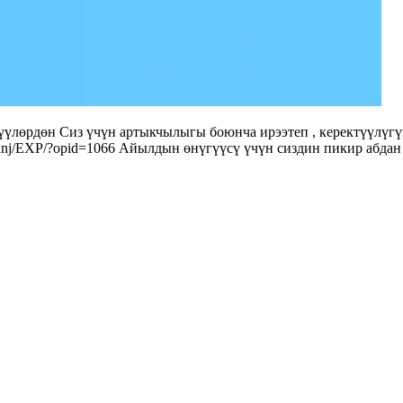
үлөрдөн Сиз үчүн артыкчылыгы боюнча ирээтеп , керектүүлүгү
/Ranj/EXP/?opid=1066 Айылдын өнүгүүсү үчүн сиздин пикир абдан