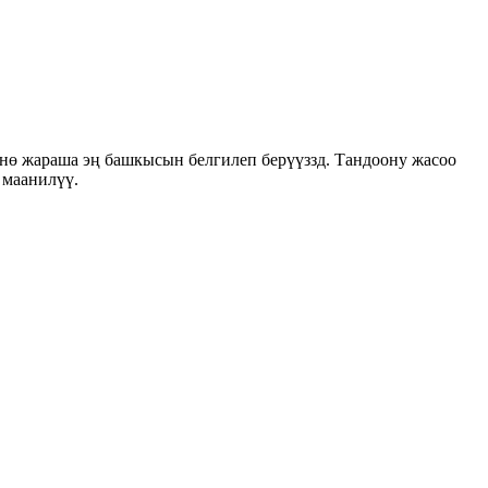
нө жараша эң башкысын белгилеп берүүззд. Тандоону жасоо
 маанилүү.