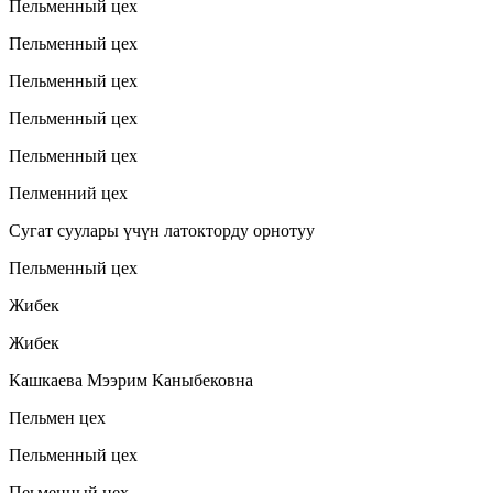
Пельменный цех
Пельменный цех
Пельменный цех
Пельменный цех
Пельменный цех
Пелменний цех
Сугат суулары үчүн латокторду орнотуу
Пельменный цех
Жибек
Жибек
Кашкаева Мээрим Каныбековна
Пельмен цех
Пельменный цех
Пеьменный цех