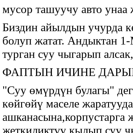
мусор ташуучу авто унаа
Биздин айылдын учурда кө
болуп жатат. Андыктан 1
турган суу чыгарып алсак
ФАПТЫН ИЧИНЕ ДАРЫ
"Суу өмүрдүн булагы" дег
көйгөйү маселе жаратууд
ашканасына,корпустарга 
жеткиликтүү кылып суу чы