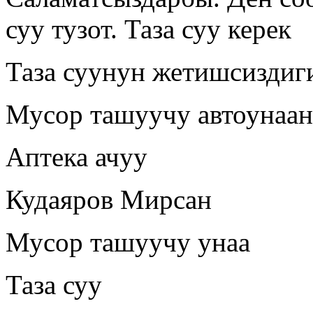
суу тузот. Таза суу керек
Таза суунун жетишсиздиг
Мусор ташуучу автоунаан
Аптека ачуу
Кудаяров Мирсан
Мусор ташуучу унаа
Таза суу