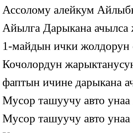
Ассолому алейкум Айлыбы
Айылга Дарыкана ачылса
1-майдын ички жолдорун
Кочолордун жарыктанусу
фаптын ичине дарыкана а
Мусор ташуучу авто унаа
Мусор ташуучу авто унаа