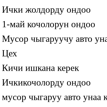
Ички жолдорду ондоо
1-май кочолорун ондоо
Мусор чыгаруучу авто ун
Цех
Кичи ишкана керек
Ичкикочолорду ондоо
мусор чыгаруу авто унаа 