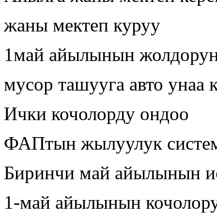
жаны мектеп куруу
1май айылынын жолдорун
мусор ташууга авто унаа 
Ички кочолорду ондоо
ФАПтын жылуулук систе
Биринчи май айылынын и
1-май айылынын кочолор