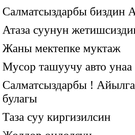
Салматсыздарбы биздин А
Атаза суунун жетишсизди
Жаны мектепке муктаж
Мусор ташуучу авто унаа 
Салматсыздарбы ! Айылга 
булагы
Таза суу киргизилсин