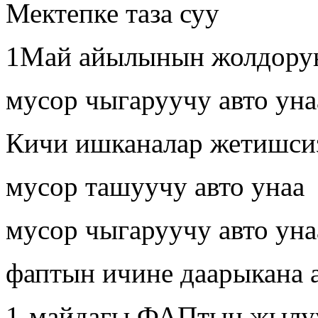
Мектепке таза суу
1Май айылынын жолдору
мусор чыгаруучу авто уна
Кичи ишканалар жетишси
мусор ташуучу авто унаа
мусор чыгаруучу авто уна
фаптын ичине даарыкана 
1-майдагы ФАПтын жылуу