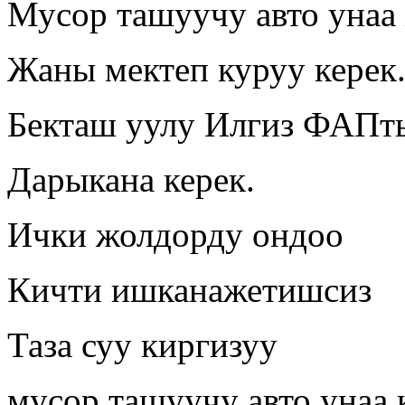
Мусор ташуучу авто унаа
Жаны мектеп куруу керек
Бекташ уулу Илгиз ФАПт
Дарыкана керек.
Ички жолдорду ондоо
Кичти ишканажетишсиз
Таза суу киргизуу
мусор ташуучу авто унаа 