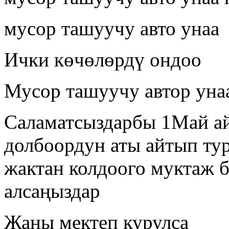
мусор ташуучу авто унаа
Ички көчөлөрдү ондоо
Мусор ташуучу автор уна
Саламатсыздарбы 1Май а
долбоордун аты айтып ту
жактан колдоого муктаж б
алсаңыздар
Жаны мектеп курулса