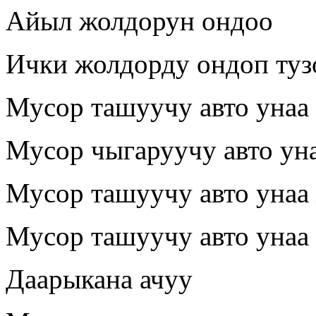
Айыл жолдорун ондоо
Ички жолдорду ондоп туз
Мусор ташуучу авто унаа 
Мусор чыгаруучу авто уна
Мусор ташуучу авто унаа
Мусор ташуучу авто унаа 
Даарыкана ачуу