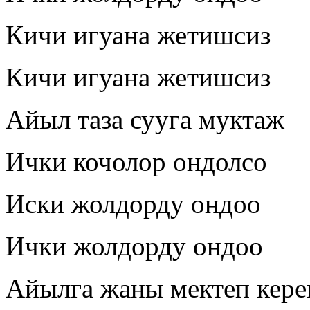
Кичи игуана жетишсиз
Кичи игуана жетишсиз
Айыл таза сууга муктаж
Ички кочолор ондолсо
Иски жолдорду ондоо
Ички жолдорду ондоо
Айылга жаны мектеп кере