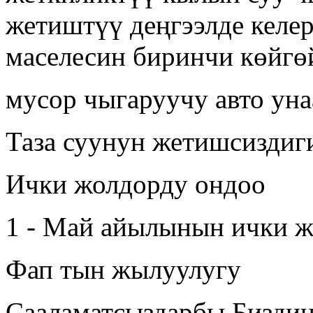
жетиштүү деңгээлде келер
маселесин биринчи көйгөй
мусор чыгаруучу авто уна
Таза суунун жетишсиздиг
Ички жолдорду ондоо
1 - Май айылынын ички 
Фап тын жылуулугу
Сааламатсыздарбы Биздин 