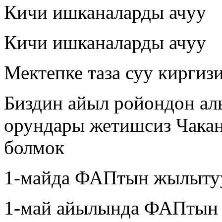
Кичи ишканаларды ачуу
Кичи ишканаларды ачуу
Мектепке таза суу киргиз
Биздин айыл ройондон а
орундары жетишсиз Чакан
болмок
1-майда ФАПтын жылытуу
1-май айылында ФАПтын 