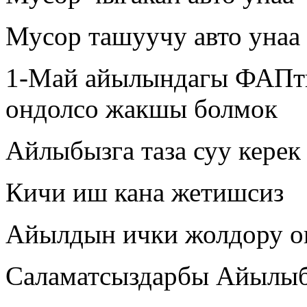
Мусор ташуучу авто унаа
1-Май айылындагы ФАПт
ондолсо жакшы болмок
Айлыбызга таза суу керек
Кичи иш кана жетишсиз
Айылдын ички жолдору о
Саламатсыздарбы Айылыбы