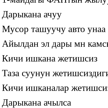
Дарыкана ачуу
Мусор ташуучу авто унаа 
Айылдан эл дары мн камс
Кичи ишкана жетишсиз
Таза суунун жетишсиздиг
Кичи ишканалар жетишси
Дарыкана ачылса