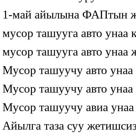
1-май айылына ФАПтын ж
мусор ташууга авто унаа 
мусор ташууга авто унаа 
Мусор ташуучу авто унаа
Мусор ташуучу авто унаа
Мусор ташуучу авиа унаа
Айылга таза суу жетишси