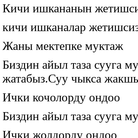
Кичи ишкананын жетишс
кичи ишканалар жетишси
Жаны мектепке муктаж
Биздин айыл таза сууга 
жатабыз.Суу чыкса жакшы
Ички кочолорду ондоо
Биздин айыл таза сууга м
Ички жолдорду ондоо