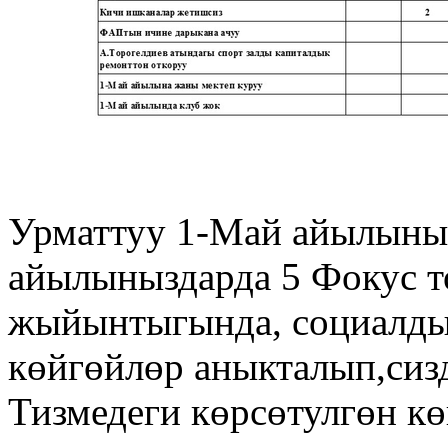
Урматтуу 1-Май айылыны
айылыныздарда 5 Фокус т
жыйынтыгында, социалды
көйгөйлөр аныкталып,сизд
Тизмедеги көрсөтулгөн к