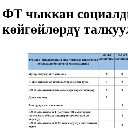
ФТ чыккан социалд
көйгөйлөрдү талкуу