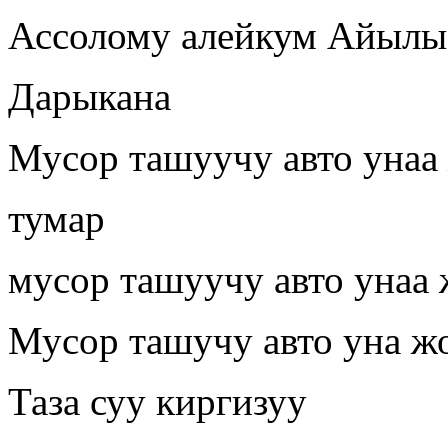
Ассолому алейкум Айылыб
Дарыкана
Мусор ташуучу авто унаа
тумар
мусор ташуучу авто унаа
Мусор ташучу авто уна ж
Таза суу киргизуу