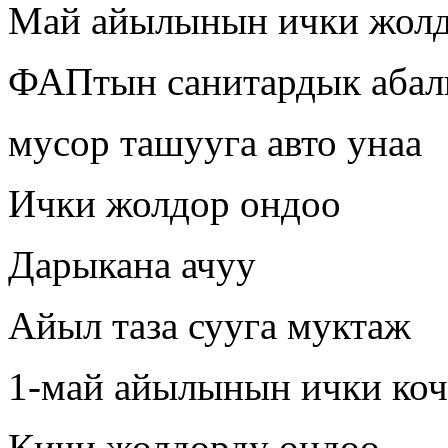
Май айылынын ички жолд
ФАПтын санитардык аба
мусор ташууга авто унаа
Ички жолдор ондоо
Дарыкана ачуу
Айыл таза сууга муктаж
1-май айылынын ички коч
Кичи жолдорду ондоо