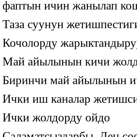
фаптын ичин жанылап кош
Таза суунун жетишпестиг
Кочолорду жарыктандыру
Май айылынын кичи жолд
Биринчи май айылынын и
Ички иш каналар жетишс
Ички жолдорду ойдо
Саламатсыздарбы. Ден соо