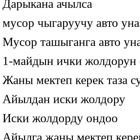
Дарыкана ачылса
мусор чыгаруучу авто уна
Мусор ташыганга авто уна
1-майдын ички жолдорун
Жаны мектеп керек таза с
Айылдан иски жолдору
Иски жолдорду ондоо
Айылга жаны мектеп кере