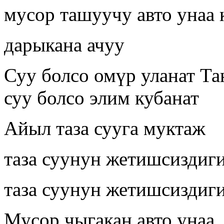
мусор ташуучу авто унаа 
дарыкана ачуу
Суу болсо омүр уланат Таң
суу болсо элим кубанат
Айыл таза сууга муктаж
таза суунун жетишсиздиг
таза суунун жетишсиздиг
Мусор чыгакан авто унаа