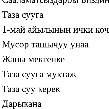
Таза сууга
1-май айылынын ички коч
Мусор ташычуу унаа
Жаны мектепке
Таза сууга муктаж
Таза суу керек
Дарыкана