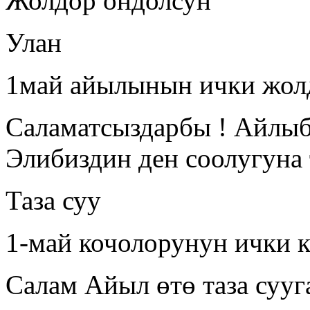
Жолдор ондолсун
Улан
1май айылынын ички жол
Саламатсыздарбы ! Айлыбы
Элибиздин ден соолугуна 
Таза суу
1-май кочолорунун ички 
Салам Айыл өтө таза сууг