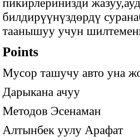
пикирлеринизди жазуу,ау
билдирүүнүздөрдү сурана
таанышуу учун шилтемен
Points
Мусор ташучу авто уна ж
Дарыкана ачуу
Методов Эсенаман
Алтынбек уулу Арафат