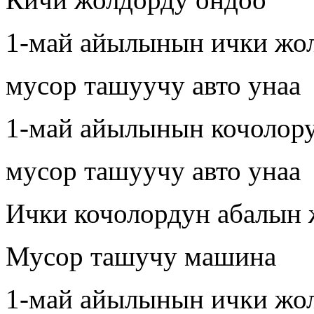
1-май айылынын ички жо
мусор ташуучу авто унаа
1-май айылынын кочолор
мусор ташуучу авто унаа
Ички кочолордун абалын
Мусор ташучу машина
1-май айылынын ички жо