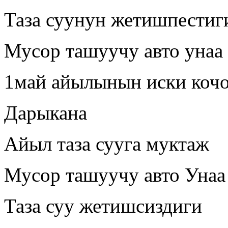
Таза суунун жетишпестиг
Мусор ташуучу авто унаа
1май айылынын иски коч
Дарыкана
Айыл таза сууга муктаж
Мусор ташуучу авто Унаа
Таза суу жетишсиздиги