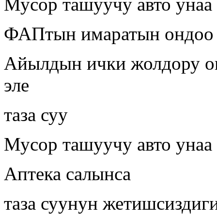
Мусор ташуучу авто унаа
ФАПтын имаратын ондоо
Айылдын ички жолдору о
эле
таза суу
Мусор ташуучу авто унаа 
Аптека салынса
таза суунун жетишсиздиг