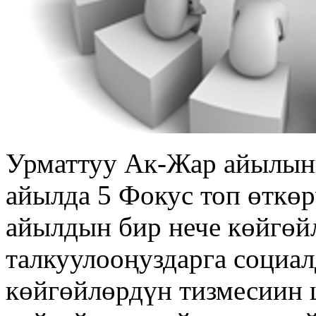
Урматтуу Ак-Жар айылын
айылда 5 Фокус топ өткөр
айылдын бир нече көйгөй
талкуулооңуздарга социа
көйгөйлөрдүн тизмесиин 