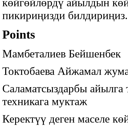
көйгөйлөрдү айылдын көй
пикириңизди билдириңиз.
Points
Мамбеталиев Бейшенбек
Токтобаева Айжамал жум
Саламатсыздарбы айылга т
техникага муктаж
Керектүү деген маселе кө