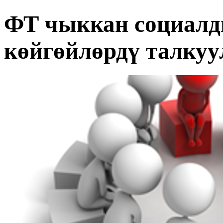
ФТ чыккан социалд
көйгөйлөрдү талкуу