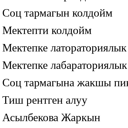
Соц тармагын колдойм
Мектепти колдойм
Мектепке латораториялык
Мектепке лабараториялык
Соц тармагына жакшы пи
Тиш рентген алуу
Асылбекова Жаркын