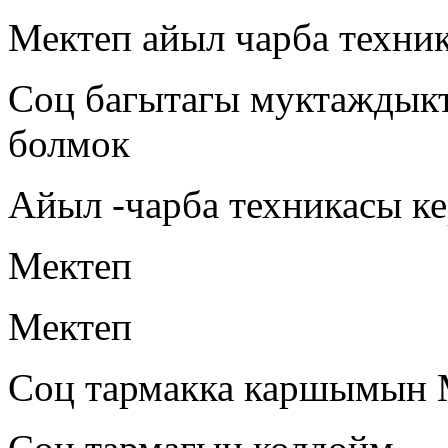
Мектеп айыл чарба техни
Соц багытагы муктаждыкт
болмок
Айыл -чарба техникасы ке
Мектеп
Мектеп
Соц тармакка каршымын 