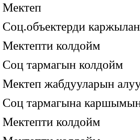
Мектеп
Соц.объектерди каржыла
Мектепти колдойм
Соц тармагын колдойм
Мектеп жабдууларын алу
Соц тармагына каршымы
Мектепти колдойм