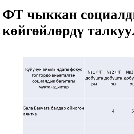
ФТ чыккан социалд
көйгөйлөрдү талкуу