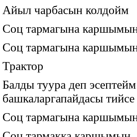
Айыл чарбасын колдойм
Соц тармагына каршымы
Соц тармагына каршымы
Трактор
Балды туура деп эсептейм
башкаларгапайдасы тийсе
Соц тармагына каршымы
Соц тармакка каршымын.