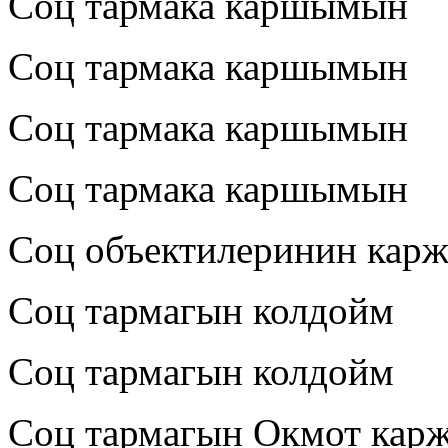
Соц тармака каршымын
Соц тармака каршымын
Соц тармака каршымын
Соц тармака каршымын
Соц объектилеринин кар
Соц тармагын колдойм
Соц тармагын колдойм
Соц тармагын Окмот кар