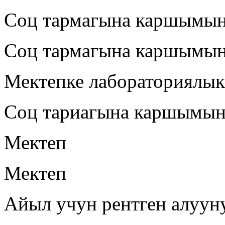
Соц тармагына каршымы
Соц тармагына каршымы
Мектепке лабораториялык
Соц тариагына каршымы
Мектеп
Мектеп
Айыл учун рентген алуун