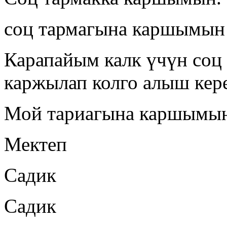
соц тармагына каршымын
Карапайым калк үчүн соц
каржылап колго алыш кер
Мой тариагына каршымы
Мектеп
Садик
Садик