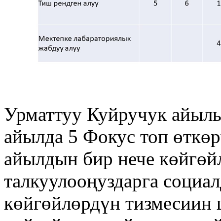
Урматтуу Куйручук айыл
айылда 5 Фокус топ өткөр
айылдын бир нече көйгөй
талкуулооңуздарга социа
көйгөйлөрдүн тизмесиин 