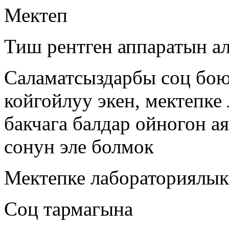
Мектеп
Тиш рентген аппаратын а
Саламатсыздарбы соц боюн
койгойлуу экен, мектепке 
бакчага балдар ойногон а
сонун эле болмок
Мектепке лабораториялык
Соц тармагына