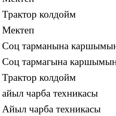
Трактор колдойм
Мектеп
Соц тарманына каршымы
Соц тармагына каршымы
Трактор колдойм
айыл чарба техникасы
Айыл чарба техникасы