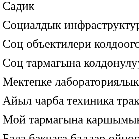
Садик
Социалдык инфраструкту
Соц объектилери колдоог
Соц тармагына колдонулу
Мектепке лабораториялык
Айыл чарба техиника тра
Мой тармагына каршымы
Бала бакчага балдар ойно