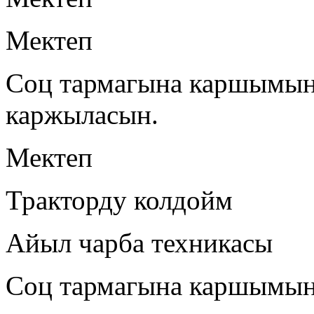
Мектеп
Соц тармагына каршымын
каржыласын.
Мектеп
Тракторду колдойм
Айыл чарба техникасы
Соц тармагына каршымы