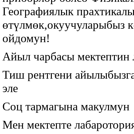
Географиялык прахтикалы
өтүлмөк,окуучуларыбыз к
ойдомун!
Айыл чарбасы мектептин 
Тиш рентгени айылыбызг
эле
Соц тармагына макулмун
Мен мектепте лабаротори