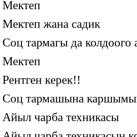
Мектеп
Мектеп жана садик
Соц тармагы да колдоого
Мектеп
Рентген керек!!
Соц тармашына каршымы
Айыл чарба техникасы
Айыл чарба техникасын к