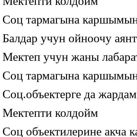
Мектепти колдойм
Соц тармагына каршымы
Балдар учун ойноочу аянт
Мектеп учун жаны лабара
Соц тармагына каршымы
Соц.объектерге да жардам
Мектепти колдойм
Соц объектилерине акча к