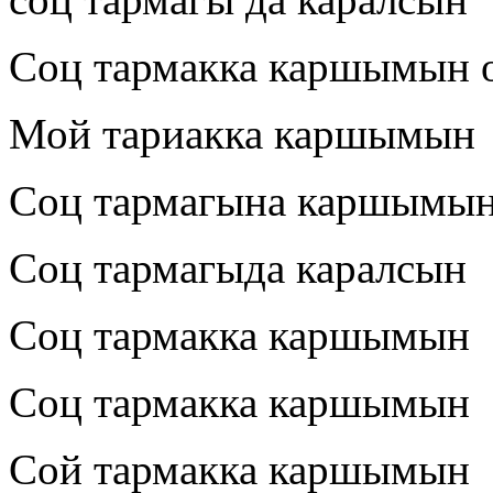
Соц тармакка каршымын 
Мой тариакка каршымын
Соц тармагына каршымы
Соц тармагыда каралсын
Соц тармакка каршымын
Соц тармакка каршымын
Сой тармакка каршымын