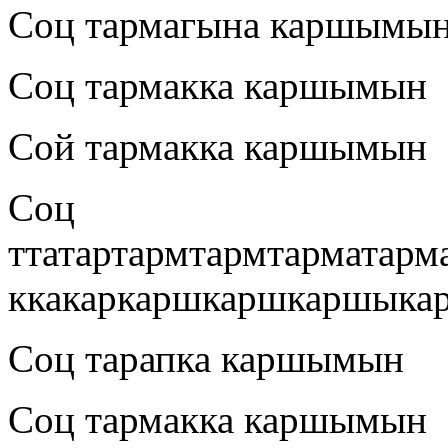
Соц тармагына каршымы
Соц тармакка каршымын
Сой тармакка каршымын
Соц
ттатартармтармтарматарм
ккакаркаршкаршкаршык
Соц тарапка каршымын
Соц тармакка каршымын