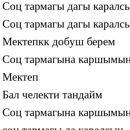
Соц тармагы дагы каралс
Соц тармагы дагы каралс
Мектепкк добуш берем
Соц тармагына каршымы
Мектеп
Бал челекти тандайм
Соц тармагына каршымы
соц тармагы да каралсын