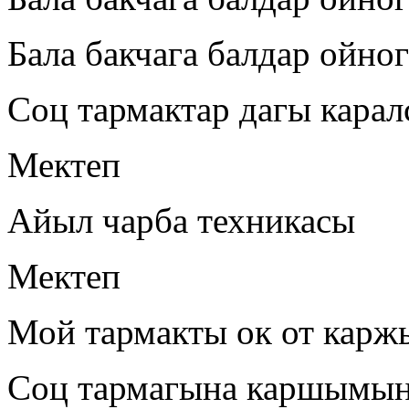
Бала бакчага балдар ойно
Соц тармактар дагы карал
Мектеп
Айыл чарба техникасы
Мектеп
Мой тармакты ок от карж
Соц тармагына каршымын