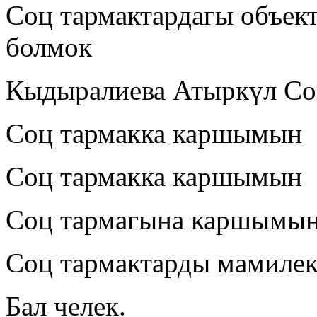
Соц тармактардагы объек
болмок
Кыдыралиева Атыркүл Со
Соц тармакка каршымын
Соц тармакка каршымын
Соц тармагына каршымы
Соц тармактарды мамилек
Бал челек.