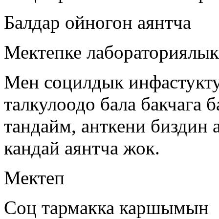
Балдар ойногон аянтча
Мектепке лабораториялык
Мен социлдык инфастукт
талкулоодо бала бакчага 
тандайм, анткени биздин 
кандай аянтча жок.
Мектеп
Соц тармакка каршымын