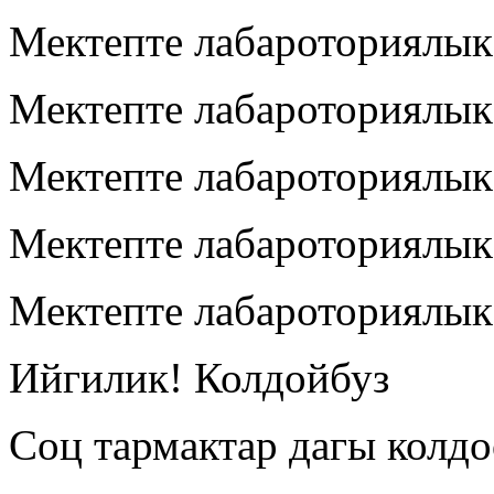
Мектепте лабароториялык
Мектепте лабароториялык
Мектепте лабароториялык
Мектепте лабароториялык
Мектепте лабароториялык
Ийгилик! Колдойбуз
Соц тармактар дагы колд