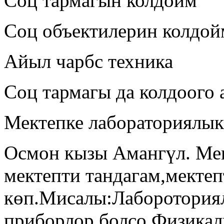
Соц тармагын колдойм
Соц объектилерин колдой
Айыл чарбс техника
Соц тармагы да колдоого
Мектепке лабораториялы
Осмон кызы Амангүл. Ме
мектепти тандагам,мектеп
көп.Мисалы:Лабороториял
приборлор болсо Физика