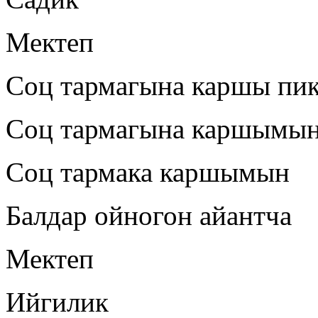
Мектеп
Соц тармагына каршы пи
Соц тармагына каршымы
Соц тармака каршымын
Балдар ойногон айантча
Мектеп
Ийгилик