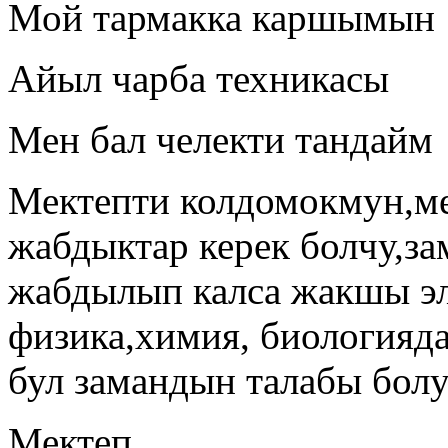
Мой тармакка каршымын
Айыл чарба техникасы
Мен бал челекти тандайм
Мектепти колдомокмун,ме
жабдыктар керек болчу,з
жабдылып калса жакшы эл
физика,химия, биологияд
бул замандын талабы бол
Мектеп