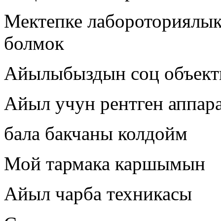
Мектепке лабороториялы
болмок
Айылыбыздын соц объект
Айыл учун рентген аппар
бала бакчаны колдойм
Мой тармака каршымын
Айыл чарба техникасы