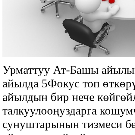
Урматтуу Ат-Башы айылы
айылда 5Фокус топ өткөр
айылдын бир нече көйгөй
талкуулооңуздарга кошу
сунуштарынын тизмеси бе