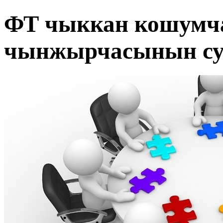
ФТ чыккан кошумч
чынжырчасынын су