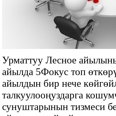
Урматтуу Лесное айылын
айылда 5Фокус топ өткөр
айылдын бир нече көйгөй
талкуулооңуздарга кошу
сунуштарынын тизмеси бе