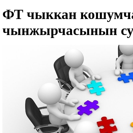
ФТ чыккан кошумч
чынжырчасынын су