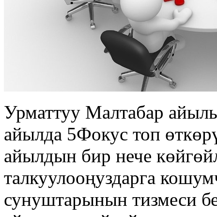
Урматтуу Малтабар айыл
айылда 5Фокус топ өткөр
айылдын бир нече көйгөй
талкуулооңуздарга кошу
сунуштарынын тизмеси бе