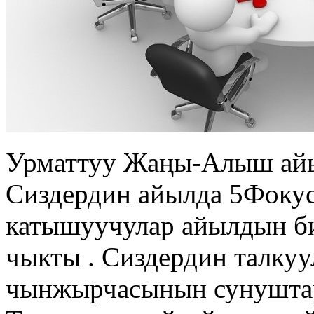
Урматтуу Жаңы-Алыш ай
Сиздердин айылда 5Фокус 
катышуучулар айылдын би
чыкты . Сиздердин талку
чынжырчасынын сунуштар