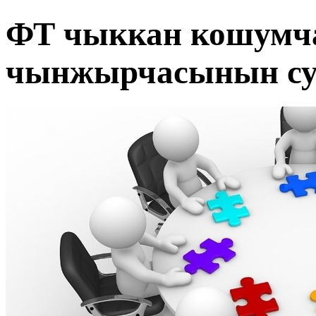
ФТ чыккан кошумч
чынжырчасынын су