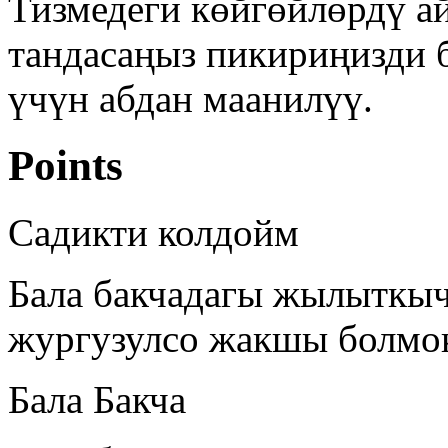
Тизмедеги көйгөйлөрдү а
тандасаңыз пикириңизди 
үчүн абдан маанилүү.
Points
Садикти колдойм
Бала бакчадагы жылыткыч
жургузулсо жакшы болмо
Бала Бакча