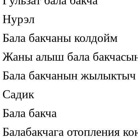
Гульзат бала бакча
Нурэл
Бала бакчаны колдойм
Жаны алыш бала бакчасы
Бала бакчанын жылыктыч
Садик
Бала бакча
Балабакчага отопления к