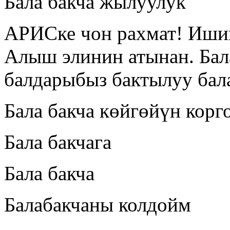
Бала бакча жылуулук
АРИСке чон рахмат! Иши
Алыш элинин атынан. Бал
балдарыбыз бактылуу бал
Бала бакча көйгөйүн корг
Бала бакчага
Бала бакча
Балабакчаны колдойм