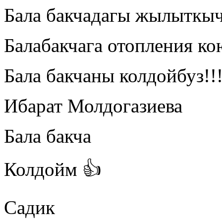
Бала бакчадагы жылыткы
Балабакчага отопления к
Бала бакчаны колдойбуз!!
Ибарат Молдогазиева
Бала бакча
Колдойм 👍
Садик