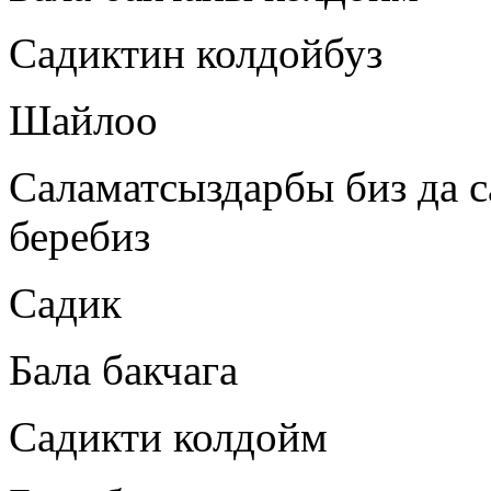
Садиктин колдойбуз
Шайлоо
Саламатсыздарбы биз да 
беребиз
Садик
Бала бакчага
Садикти колдойм