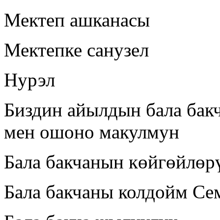
Мектеп ашканасы
Мектепке санузел
Нурэл
Биздин айылдын бала бак
мен ошоно макулмун
Бала бакчанын көйгөйлөр
Бала бакчаны колдойм Сем