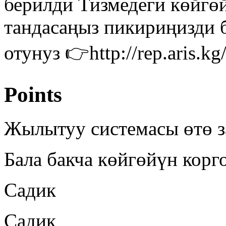
берилди Тизмедеги көйгө
тандасаңыз пикириңизди 
отунуз 👉http://rep.aris.
Points
Жылытуу системасы өтө 
Бала бакча көйгөйүн корг
Садик
Садик