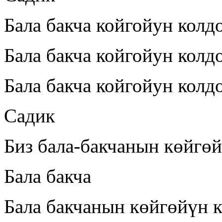
Бала бакча койгойун колд
Бала бакча койгойун колд
Бала бакча койгойун колд
Садик
Биз бала-бакчанын көйгө
Бала бакча
Бала бакчанын көйгөйүн 