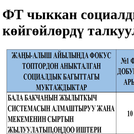
ФТ чыккан социалд
көйгөйлөрдү талкуу