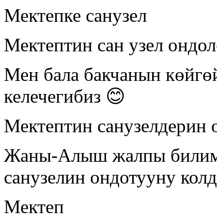
Мектепке санузел
Мектептин сан узел ондо
Мен бала бакчанын көйгө
келечегибиз 😊
Мектептин санузелдерин 
Жаны-Алыш жалпы билим 
санузелин ондотууну кол
Мектеп