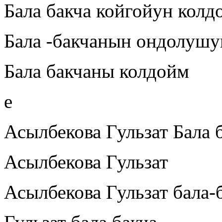
Бала бакча койгойун колд
Бала -бакчанын ондолушу
Бала бакчаны колдойм
е
Асылбекова Гульзат Бала 
Асылбекова Гульзат
Асылбекова Гульзат бала-