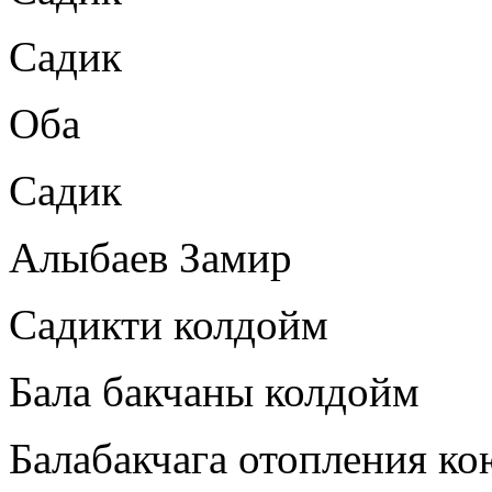
Садик
Оба
Садик
Алыбаев Замир
Садикти колдойм
Бала бакчаны колдойм
Балабакчага отопления к