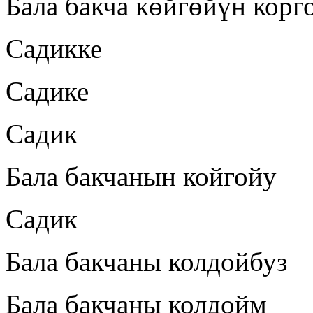
Бала бакча көйгөйүн корг
Садикке
Садике
Садик
Бала бакчанын койгойу
Садик
Бала бакчаны колдойбуз
Бала бакчаны колдойм