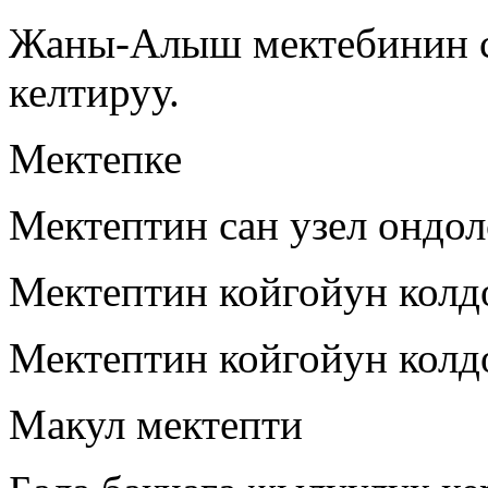
Жаны-Алыш мектебинин с
келтируу.
Мектепке
Мектептин сан узел ондо
Мектептин койгойун кол
Мектептин койгойун кол
Макул мектепти