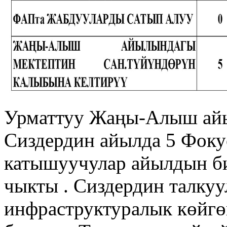
Урматтуу Жаңы-Алыш ай
Сиздердин айылда 5 Фокус
катышуучулар айылдын би
чыкты . Сиздердин талку
инфраструктуралык көйг