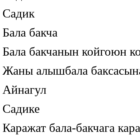
Садик
Бала бакча
Бала бакчанын койгоюн к
Жаны алышбала баксасын
Айнагул
Садике
Каражат бала-бакчага кар