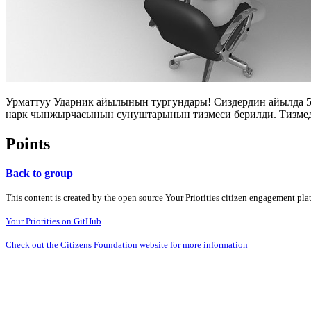
Урматтуу Ударник айылынын тургундары! Сиздердин айылда 5Ф
нарк чынжырчасынын сунуштарынын тизмеси берилди. Тизмеде
Points
Back to group
This content is created by the open source Your Priorities citizen engagement pl
Your Priorities on GitHub
Check out the Citizens Foundation website for more information