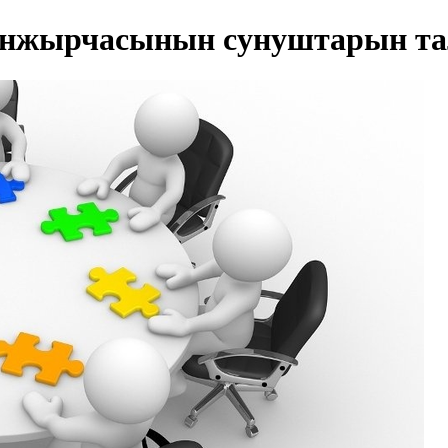
ынжырчасынын сунуштарын та