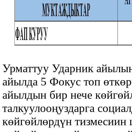
Урматтуу Ударник айылы
айылда 5 Фокус топ өткөр
айылдын бир нече көйгөй
талкуулооңуздарга социа
көйгөйлөрдүн тизмесиин 