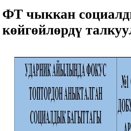
ФТ чыккан социалд
көйгөйлөрдү талкуу