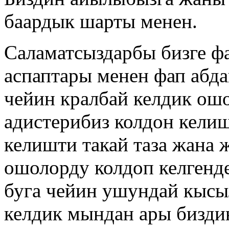
баардык шарты менен.
Саламатсыздарбы бизге ф
аспаптары менен фап абда
чейин кралбай келдик ошо
адистерибиз колдон кели
келишти такай таза жана
ошолорду колдоп келгенде
буга чейин ушундай кысы
келдик мындан ары бизди