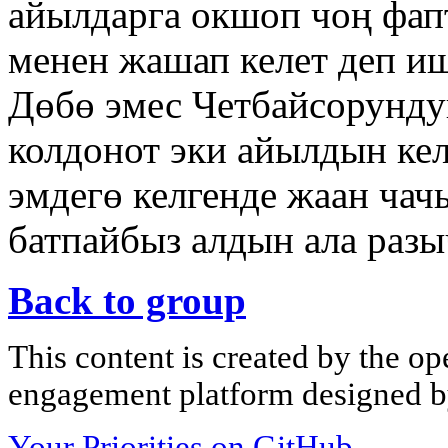
айылдарга окшоп чоң фап
менен жашап келет деп иш
Дөбө эмес Четбайсорунду
колдонот эки айылдын ке
эмдегө келгенде жаан чач
батпайбыз алдын ала раз
Back to group
This content is created by the op
engagement platform designed by
Your Priorities on GitHub