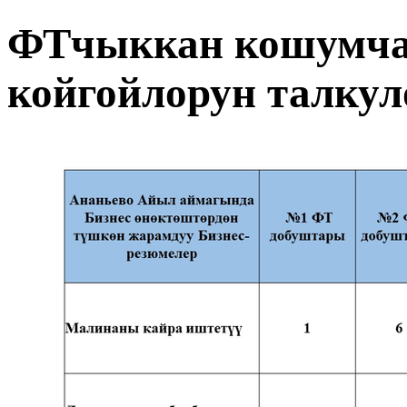
ФТчыккан кошумча
койгойлорун талкул