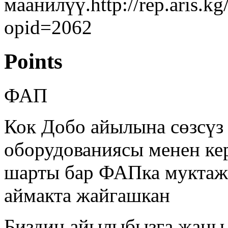
маанилүү.http://rep.aris.
opid=2062
Points
ФАП
Кок Добо айылына сөзсүз
оборудованиясы менен ке
шарты бар ФАПка муктаж 
аймакта жайгашкан
Биздин айылыбызга жаны