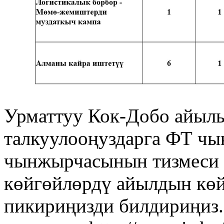
Урматтуу Кок-Добо айыл
талкуулооңуздарга ФТ чы
чынжырчасынын тизмеси 
көйгөйлөрдү айылдын көй
пикириңизди билдириңиз.