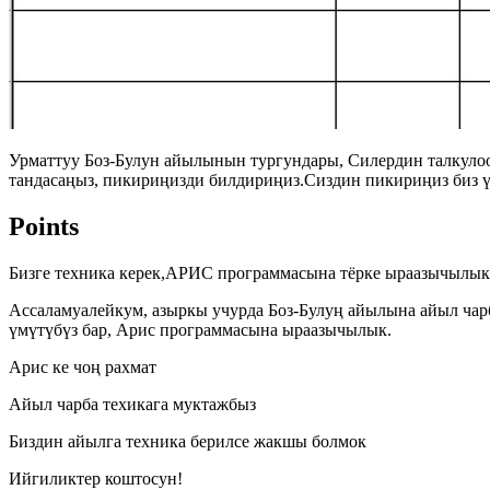
Урматтуу Боз-Булун айылынын тургундары, Силердин талкуло
тандасаңыз, пикириңизди билдириңиз.Сиздин пикириңиз биз үчү
Points
Бизге техника керек,АРИС программасына тёрке ыраазычылык
Ассаламуалейкум, азыркы учурда Боз-Булуң айылына айыл чар
үмүтүбүз бар, Арис программасына ыраазычылык.
Арис ке чоң рахмат
Айыл чарба техикага муктажбыз
Биздин айылга техника берилсе жакшы болмок
Ийгиликтер коштосун!