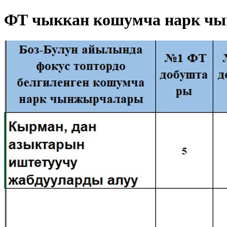
ФТ чыккан кошумча нарк чы