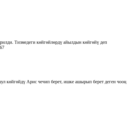
рилди. Тизмедеги көйгөйлөрдү айылдын көйгөйү деп
967
ул көйгөйдү Арис чечип берет, ишке ашырып берет деген чооң