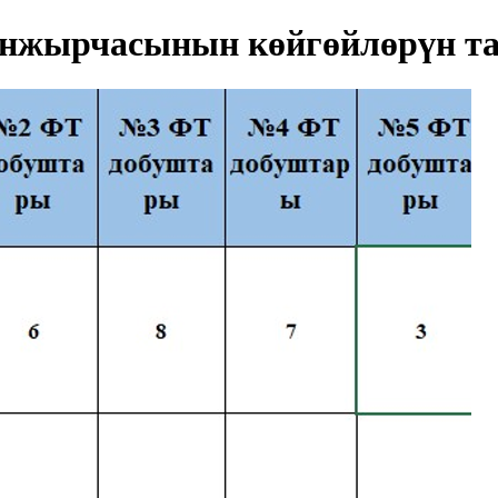
нжырчасынын көйгөйлөрүн та