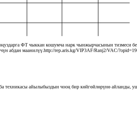
оңуздарга ФТ чыккан кошумча нарк чынжырчасынын тизмеси бе
н абдан маанилүү.http://rep.aris.kg/VIP3AF/Ranj2/VAC/?opid=1
ба техникасы айылыбыздын чооң бир көйгөйлөрүнө айланды, уш