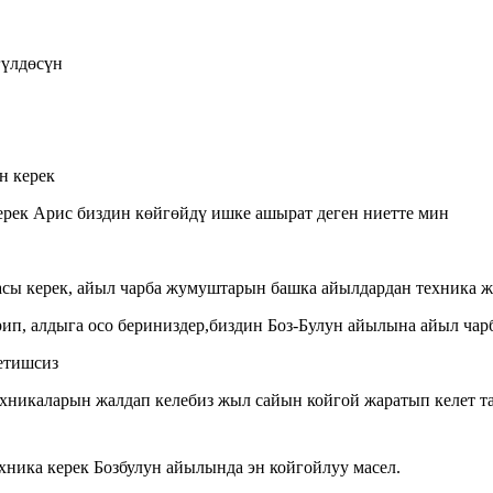
гүлдөсүн
н керек
ерек Арис биздин көйгөйдү ишке ашырат деген ниетте мин
асы керек, айыл чарба жумуштарын башка айылдардан техника 
, алдыга осо бериниздер,биздин Боз-Булун айылына айыл чарб
етишсиз
хникаларын жалдап келебиз жыл сайын койгой жаратып келет та
ника керек Бозбулун айылында эн койгойлуу масел.