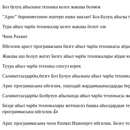
Боз булуң айылына техника келсе жакшы болмок
"Арис" бирикмесинин иштери ишке ашсын! Боз-Булуң айылы 
Тура айыл чарба техникалар келсе жакшы болот эле
Чоон Рахмат
Ийгилик арист програмасына бизге айыл чарба техникасы абда
Жакшы иш болуп жатат Бизге айыл чарба техникалары абдан к
Туура айыл чарба техника сопсуз керек
Саламатсыздарбы,бизге Боз Булун айылына айыл чарба техник
Арис програмасына ийгилик, ушундай жардамыыныздарды берип
Саламатсыздарбы Бозбулун айылында айыл чарба техникасы ж
Бизде айыл чарба техникалары жетишсиз башка айылдардын те
программасына ийгилик.👍
Арис программасына чоон Рахмат.Ишинерге ийгилик. Бизге тех