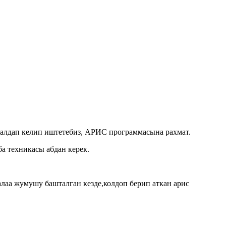
жалдап келип иштетебиз, АРИС программасына рахмат.
а техникасы абдан керек.
лаа жумушу башталган кезде,колдоп берип аткан арис