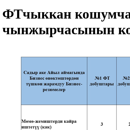
ФТчыккан кошумча
чынжырчасынын ко