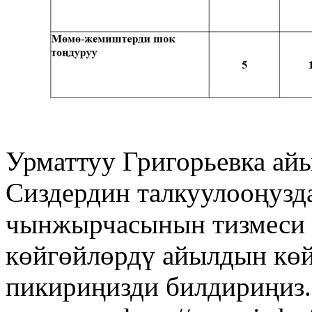
Урматтуу Григорьевка ай
Сиздердин талкуулооңузд
чынжырчасынын тизмеси 
көйгөйлөрдү айылдын көй
пикириңизди билдириңиз.