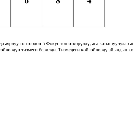
аярлуу топтордон 5 Фокус топ өткөрүлдү, ага катышуучулар а
өйлөрдүн тизмеси берилди. Тизмедеги көйгөйлөрдү айылдын кө