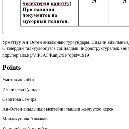
Урматтуу Аң-Өстөн айылынын тургундары, Сиздин айылынызда 
Сиздердин талкуулооңузга социалдык инфраструктуралык көйг
http://rep.aris.kg/VIP3AF/Ranj2/SI/?opid=1919
Points
Умотов акылбек
Иманбаева Гулнара
Сабитова Замира
Аң-Өстөн айылынын мектебин тышын жылуулоо керек
Молдакунова Алмакан .
Курманбаев Арстанбек