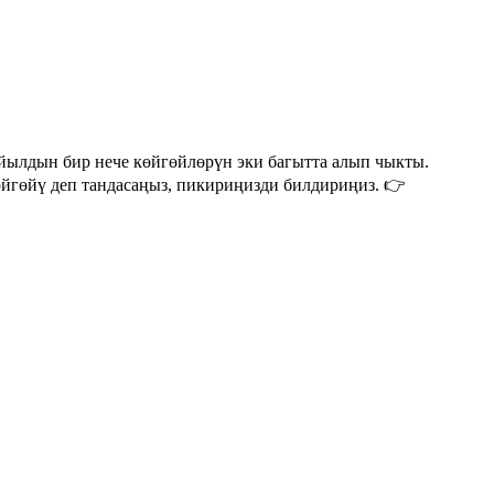
йылдын бир нече көйгөйлөрүн эки багытта алып чыкты.
йгөйү деп тандасаңыз, пикириңизди билдириңиз. 👉