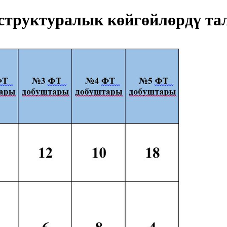
труктуралык көйгөйлөрдү та