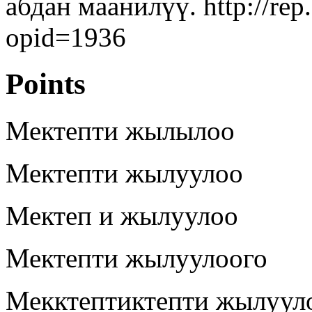
абдан маанилүү. http://re
opid=1936
Points
Мектепти жылылоо
Мектепти жылуулоо
Мектеп и жылуулоо
Мектепти жылуулоого
Мекктептиктепти жылуул