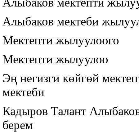
Алыбаков мектепти жылу
Алыбаков мектеби жылуу
Мектепти жылуулоого
Мектепти жылуулоо
Эң негизги көйгөй мекте
мектеби
Кадыров Талант Алыбако
берем