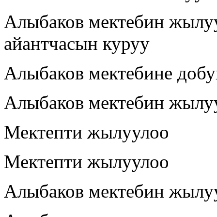
Алыбаков мектебин жылуу
айантчасын куруу
Алыбаков мектебине доб
Алыбаков мектебин жылуу
Мектепти жылуулоо
Мектепти жылуулоо
Алыбаков мектебин жылу