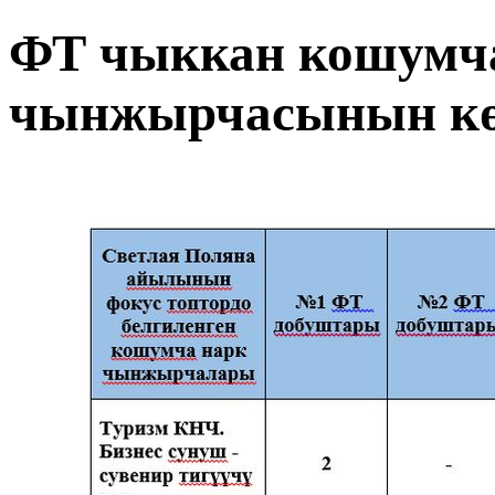
ФТ чыккан кошумч
чынжырчасынын кө