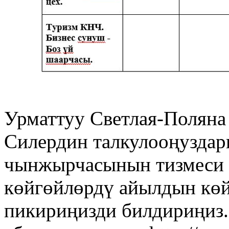
Урматтуу Светлая-Поляна
Силердин талкулооңуздар
чынжырчасынын тизмеси 
көйгөйлөрдү айылдын көй
пикириңизди билдириңиз.