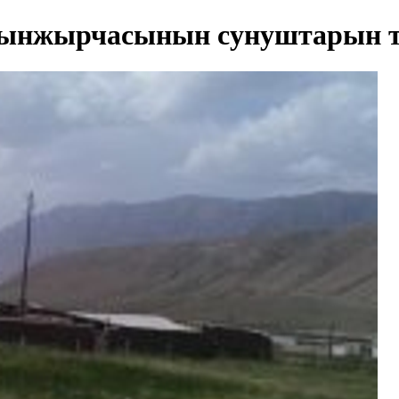
чынжырчасынын сунуштарын т