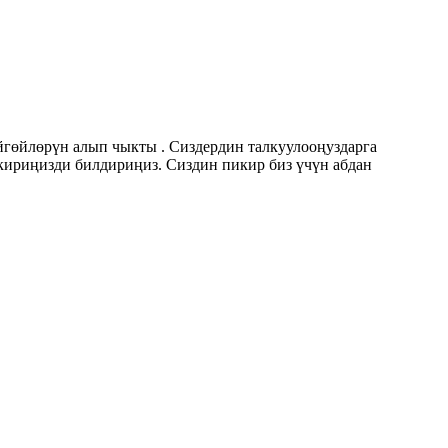
гөйлөрүн алып чыкты . Сиздердин талкуулооңуздарга
ириңизди билдириңиз. Сиздин пикир биз үчүн абдан