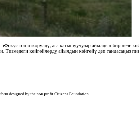
Фокус топ өткөрүлдү, ага катышуучулар айылдын бир нече көй
 Тизмедеги көйгөйлөрдү айылдын көйгөйү деп тандасаңыз пик
atform designed by the non profit Citizens Foundation