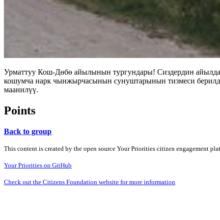
Урматтуу Кош-Дөбө айылынын тургундары! Сиздердин айылда 5
кошумча нарк чынжырчасынын сунуштарынын тизмеси берилди.
маанилүү.
Points
Back to group
This content is created by the open source Your Priorities citizen engagement pl
Your Priorities on GitHub
Check out the Citizens Foundation website for more information