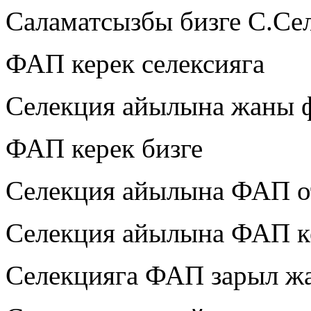
Саламатсызбы бизге С.Се
ФАП керек селексияга
Селекция айылына жаны 
ФАП керек бизге
Селекция айылына ФАП от
Селекция айылына ФАП к
Селекцияга ФАП зарыл жа