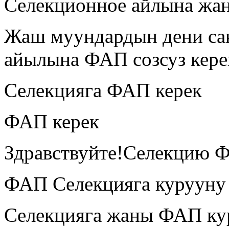
Селекционное айлына жан
Жаш муундардын дени са
айылына ФАП созсуз кере
Селекцияга ФАП керек
ФАП керек
Здравствуйте!Селекцию Ф
ФАП Селекцияга курууну
Селекцияга жаны ФАП ку