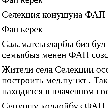
Селекция конушуна ФАП 
Фап керек
Саламатсыздарбы биз бул
семьябыз менен ФАП созс
Жители села Селекции ос
построить мед.пункт . Та
находится в плачевном со
Сунушту колдойбуз ФАП 