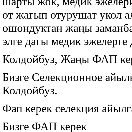
шарты жок, медик эжелер
от жагып отурушат укол а
ошондуктан жаңы заманб
элге дагы медик эжелерге
Колдойбуз, Жаңы ФАП ке
Бизге Селекционное айыл
Колдойбуз.
Фап керек селекция айылг
Бизге ФАП керек