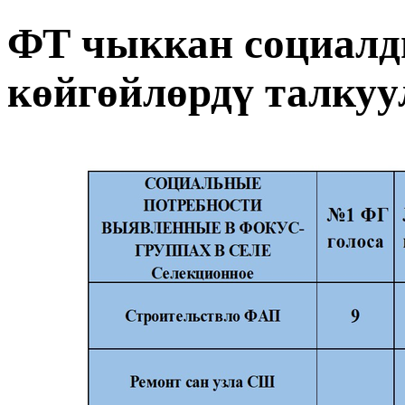
ФТ чыккан социалд
көйгөйлөрдү талкуу