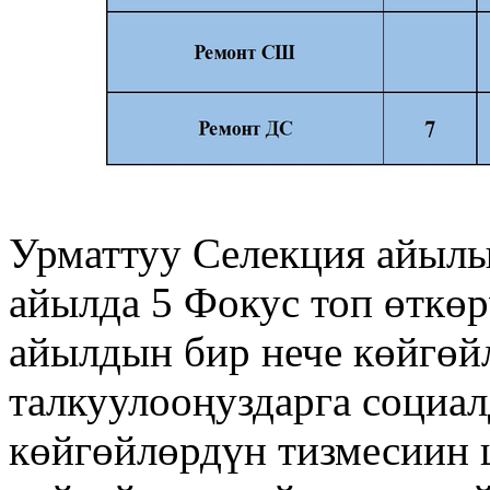
Урматтуу Селекция айыл
айылда 5 Фокус топ өткөр
айылдын бир нече көйгөй
талкуулооңуздарга социа
көйгөйлөрдүн тизмесиин 