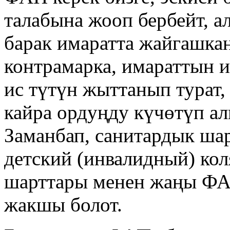
талабына жооп бербейт, а
барак имаратта жайгашка
контрамарка, имараттын 
ис түтүн жыттанып турат,
кайра ордуңду күчөтүп а
Заманбап, санитардык ша
детский (инвалидный) кол
шарттары менен жаңы ФА
жакшы болот.