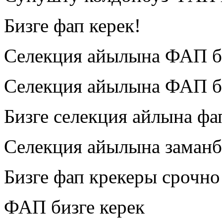
Бизге фап керек!
Селекция айылына ФАП б
Селекция айылына ФАП б
Бизге селекция айлына фа
Селекция айылына заман
Бизге фап крекеры срочно
ФАП бизге керек