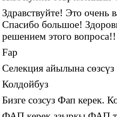
Здравствуйте! Это очень 
Спасибо большое! Здоров
решением этого вопроса!!
Fap
Селекция айылына сөзсүз
Колдойбуз
Бизге созсуз Фап керек. К
ФАП керек,азыркы ФАП та