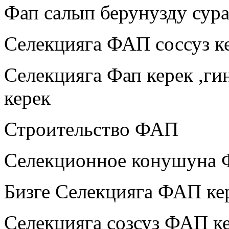
Фап салып берунузду сур
Селекцияга ФАП соссуз к
Селекцияга Фап керек ,ги
керек
Строительство ФАП
Селекционное конушуна 
Бизге Селекцияга ФАП ке
Селекцияга созсуз ФАП к