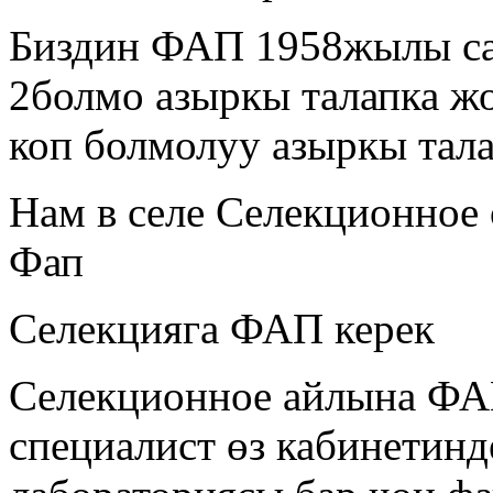
Биздин ФАП 1958жылы са
2болмо азыркы талапка ж
коп болмолуу азыркы тала
Нам в селе Селекционное
Фап
Селекцияга ФАП керек
Селекционное айлына ФАП
специалист өз кабинетинд