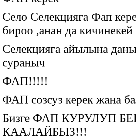
Село Селекцияга Фап кере
бироо ,анан да кичинекей
Селекцияга айылына дан
сураныч
ФАП!!!!!
ФАП созсуз керек жана ба
Бизге ФАП КУРУЛУП Б
КААЛАЙБЫЗ!!!