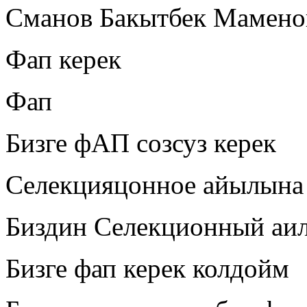
Сманов Бакытбек Мамено
Фап керек
Фап
Бизге фАП созсуз керек
Селекцияцонное айылына
Биздин Селекционный аил
Бизге фап керек колдойм