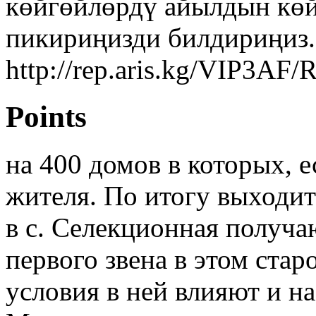
көйгөйлөрдү айылдын көй
пикириңизди билдириңиз.
http://rep.aris.kg/VIP3AF/
Points
на 400 домов в которых, 
жителя. По итогу выходит
в с. Селекционная получ
первого звена в этом ста
условия в ней влияют и н