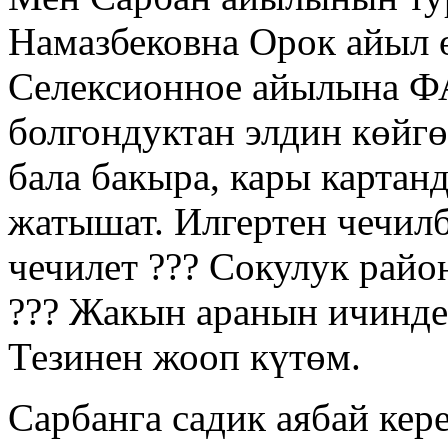
Намазбековна Орок айыл
Селексионное айылына ФА
болгондуктан элдин көйгө
бала бакыра, кары карта
жатышат. Илгертен чечилб
чечилет ??? Сокулук райо
??? Жакын аранын ичинде 
Тезинен жооп күтөм.
Сарбанга садик аябай кер