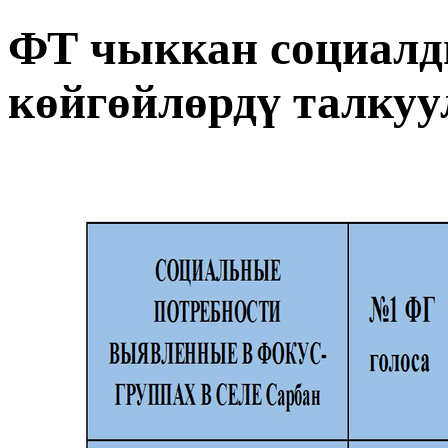
ФТ чыккан социалд
көйгөйлөрдү талкуу