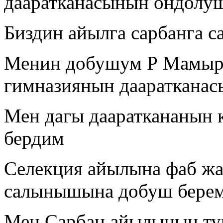
дааратканасынын ондолу
Биздин айылга сарбанга с
Менин добушум Р Мамыра
гимназиянын даараткана
Мен дагы даараткананын
бердим
Селекция айылына фаб жа
салынышына добуш бере
Мен Сарбан айылынын ту