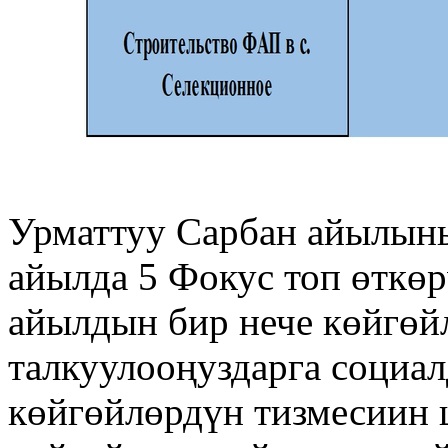
Урматтуу Сарбан айылын
айылда 5 Фокус топ өткөр
айылдын бир нече көйгөй
талкуулооңуздарга социа
көйгөйлөрдүн тизмесиин 