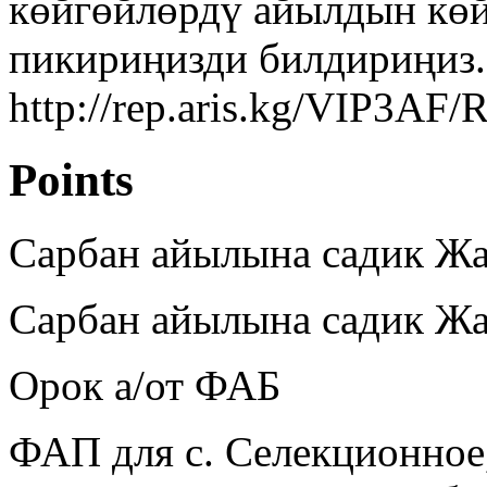
көйгөйлөрдү айылдын көй
пикириңизди билдириңиз.
http://rep.aris.kg/VIP3AF/
Points
Сарбан айылына садик Жа
Сарбан айылына садик Жа
Орок а/от ФАБ
ФАП для с. Селекционное,