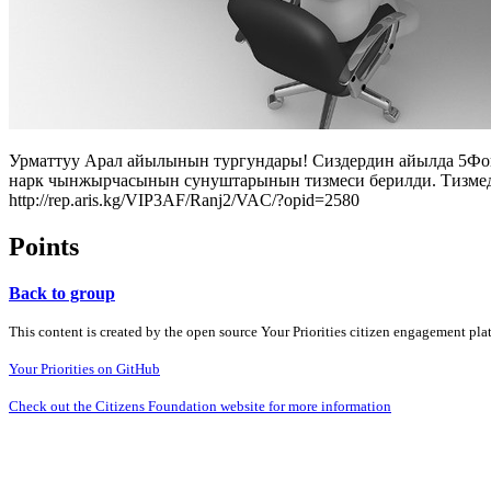
Урматтуу Арал айылынын тургундары! Сиздердин айылда 5Фоку
нарк чынжырчасынын сунуштарынын тизмеси берилди. Тизмеде
http://rep.aris.kg/VIP3AF/Ranj2/VAC/?opid=2580
Points
Back to group
This content is created by the open source Your Priorities citizen engagement pl
Your Priorities on GitHub
Check out the Citizens Foundation website for more information