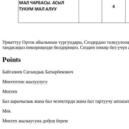
Урматтуу Орток айылынын тургундары, Сиздердин талкуулооң
тандасаңыз пикириңизди билдириңиз. Сиздин пикир биз үчүн аб
Points
Байгазиев Сагындык Батырбекович
Мектептин жылуулугу
Мектеп
Бал аарычылык жана бал челектерди жана бал тартуучу аппаоа
Мек
Мектеп жылыугуна добуш берем