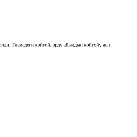
лди. Тизмедеги көйгөйлөрдү айылдын көйгөйү деп