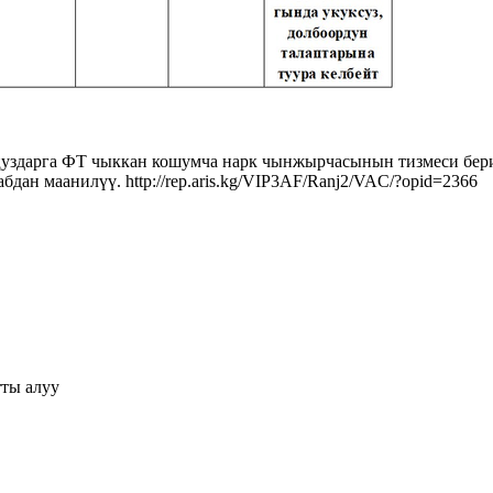
уздарга ФТ чыккан кошумча нарк чынжырчасынын тизмеси бери
дан маанилүү. http://rep.aris.kg/VIP3AF/Ranj2/VAC/?opid=2366
тты алуу