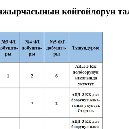
жырчасынын койгойлорун та