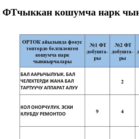
ФТчыккан кошумча нарк чын