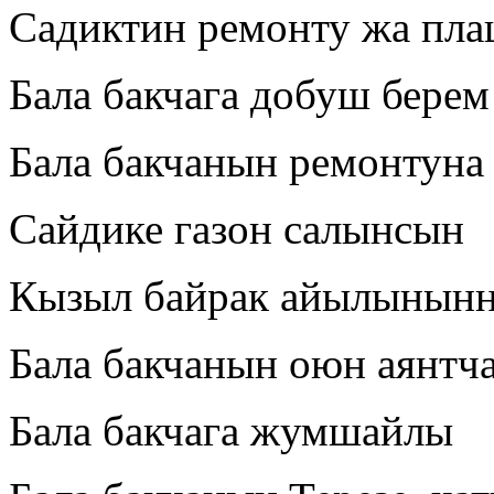
Садиктин ремонту жа пла
Бала бакчага добуш берем
Бала бакчанын ремонтун
Сайдике газон салынсын
Кызыл байрак айылынынн
Бала бакчанын оюн аянт
Бала бакчага жумшайлы