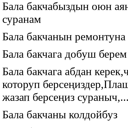
Бала бакчабыздын оюн ая
суранам
Бала бакчанын ремонтуна
Бала бакчага добуш берем
Бала бакчага абдан керек,
которуп берсеңиздер,Пла
жазап берсеңиз сураныч,..
Бала бакчаны колдойбуз