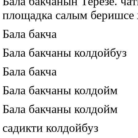
Бала бакчанын Терезе. ча
площадка салым беришсе
Бала бакча
Бала бакчаны колдойбуз
Бала бакча
Бала бакчаны колдойм
Бала бакчаны колдойм
садикти колдойбуз