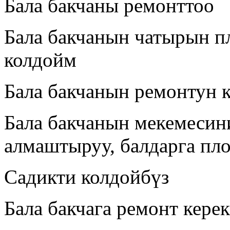
Бала бакчаны ремонттоо
Бала бакчанын чатырын 
колдойм
Бала бакчанын ремонтун 
Бала бакчанын мекемесин
алмаштыруу, балдарга пл
Садикти колдойбүз
Бала бакчага ремонт керек