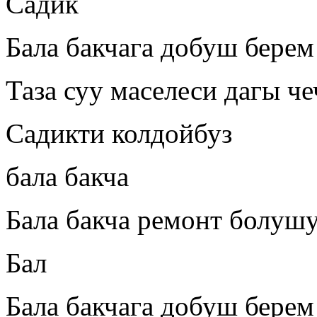
Садик
Бала бакчага добуш берем
Таза суу маселеси дагы ч
Садикти колдойбуз
бала бакча
Бала бакча ремонт болуш
Бал
Бала бакчага добуш берем