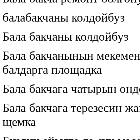
балабакчаны колдойбуз
Бала бакчаны колдойбуз
Бала бакчанынын мекемени
балдарга площадка
Бала бакчага чатырын он
Бала бакчага терезесин ж
щемка