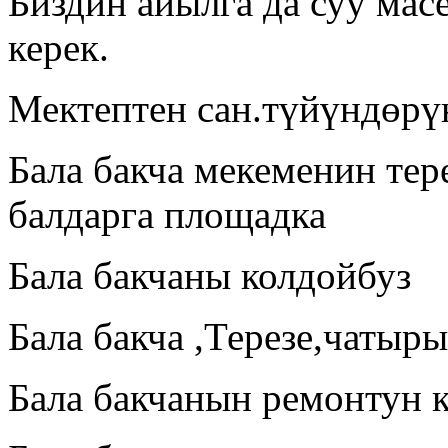
Биздин айылга да суу мас
керек.
Мектептен сан.түйүндөрү
Бала бакча мекеменин тер
балдарга площадка
Бала бакчаны колдойбуз
Бала бакча ,Терезе,чатыр
Бала бакчанын ремонтун 