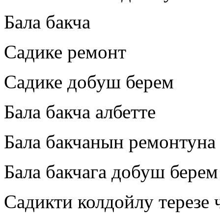
Бала бакча
Садике ремонт
Садике добуш берем
Бала бакча албетте
Бала бакчанын ремонтун
Бала бакчага добуш берем
Садикти колдойлу терезе