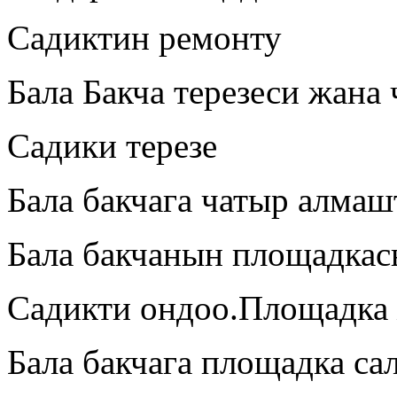
Садиктин ремонту
Бала Бакча терезеси жана
Садики терезе
Бала бакчага чатыр алма
Бала бакчанын площадкас
Садикти ондоо.Площадка
Бала бакчага площадка са