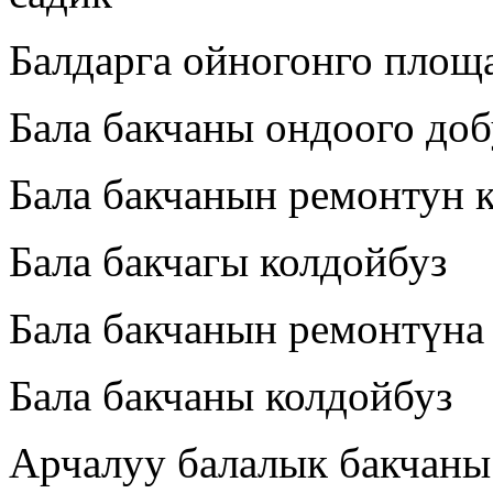
Балдарга ойногонго площа
Бала бакчаны ондоого до
Бала бакчанын ремонтун 
Бала бакчагы колдойбуз
Бала бакчанын ремонтүн
Бала бакчаны колдойбуз
Арчалуу балалык бакчаны