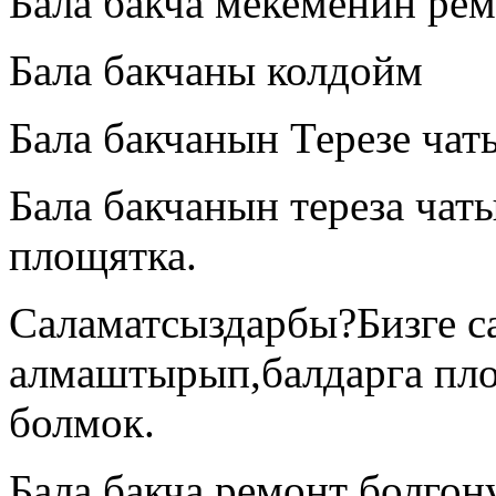
Бала бакча мекеменин ре
Бала бакчаны колдойм
Бала бакчанын Терезе ча
Бала бакчанын тереза ча
площятка.
Саламатсыздарбы?Бизге с
алмаштырып,балдарга пл
болмок.
Бала бакча ремонт болгон