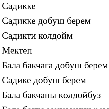
Садикке
Садикке добуш берем
Садикти колдойм
Мектеп
Бала бакчага добуш берем
Садике добуш берем
Бала бакчаны көлдөйбуз