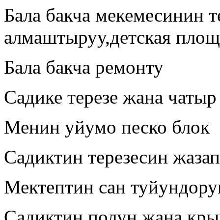
Бала бакча мекемесинин т
алмаштыруу,детская площ
Бала бакча ремонту
Садике терезе жана чатыр
Менин уйумо песко блок
Садиктин терезесин жазап
Мектептин сан туйундору
Садиктин полун жана кры