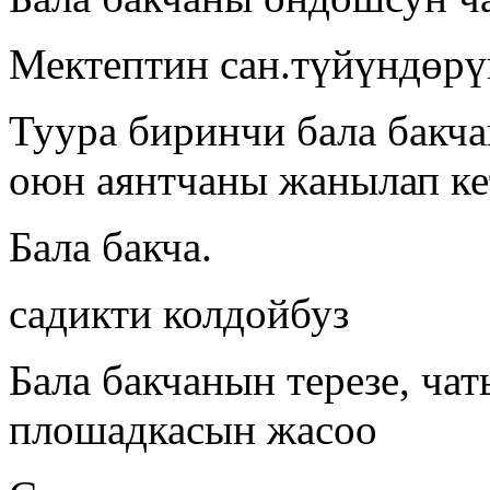
Мектептин сан.түйүндөрү
Туура биринчи бала бакч
оюн аянтчаны жанылап ке
Бала бакча.
садикти колдойбуз
Бала бакчанын терезе, ча
плошадкасын жасоо