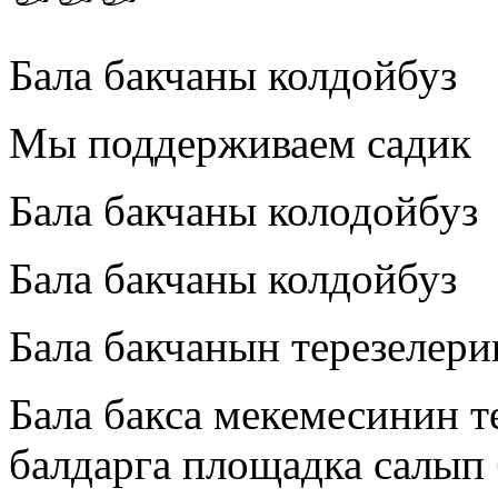
Бала бакчаны колдойбуз
Мы поддерживаем садик
Бала бакчаны колодойбуз
Бала бакчаны колдойбуз
Бала бакчанын терезелер
Бала бакса мекемесинин т
балдарга площадка салып 