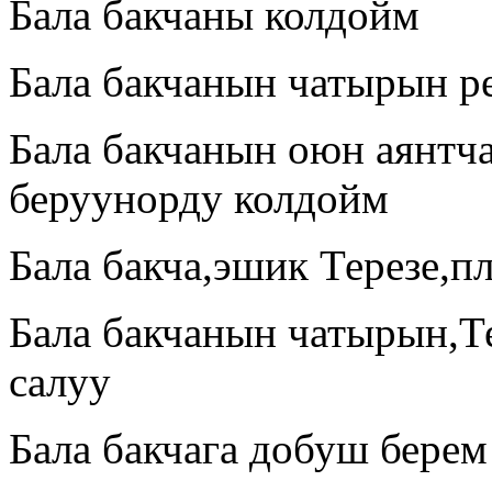
Бала бакчаны колдойм
Бала бакчанын чатырын р
Бала бакчанын оюн аянтч
беруунорду колдойм
Бала бакча,эшик Терезе,п
Бала бакчанын чатырын,Т
салуу
Бала бакчага добуш берем