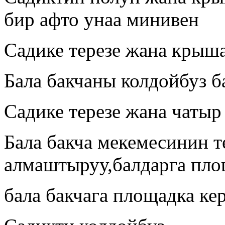
бир афто унаа минивен
Садике терезе жана крыш
Бала бакчаны колдойбуз 
Садике терезе жана чатыр
Бала бакча мекемесинин т
алмаштыруу,балдарга пло
бала бакчага площадка ке