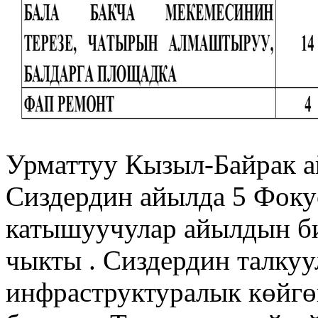
Урматтуу Кызыл-Байрак 
Сиздердин айылда 5 Фокус
катышуучулар айылдын би
чыкты . Сиздердин талку
инфраструктуралык көйг