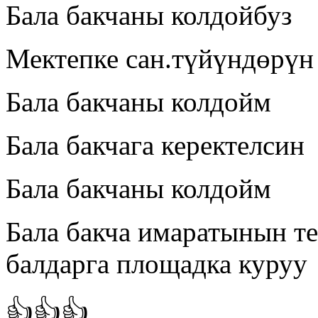
Бала бакчаны колдойбуз
Мектепке сан.түйүндөрүн
Бала бакчаны колдойм
Бала бакчага керектелсин
Бала бакчаны колдойм
Бала бакча имаратынын т
балдарга площадка куруу
👍👍👍