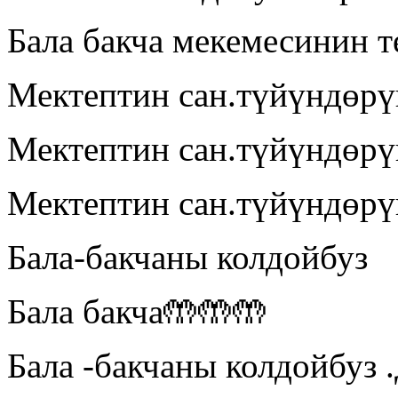
Бала бакча мекемесинин 
Мектептин сан.түйүндөрү
Мектептин сан.түйүндөрү
Мектептин сан.түйүндөрү
Бала-бакчаны колдойбуз
Бала бакча🤲🤲🤲
Бала -бакчаны колдойбуз 