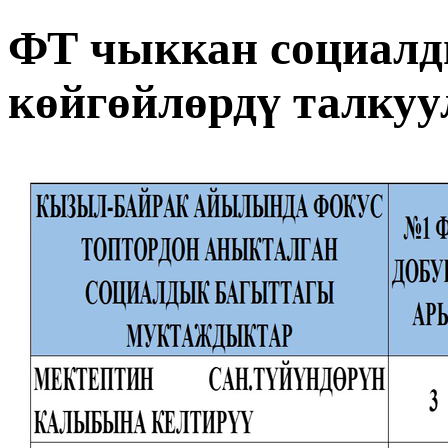
ФТ чыккан социалд
көйгөйлөрдү талкуу