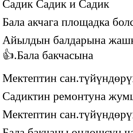
Садик Садик и Садик
Бала акчага площадка бол
Айылдын балдарына жашн
👍.Бала бакчасына
Мектептин сан.түйүндөрү
Садиктин ремонтуна жум
Мектептин сан.түйүндөрү
Бала бакчаны ондошсун 