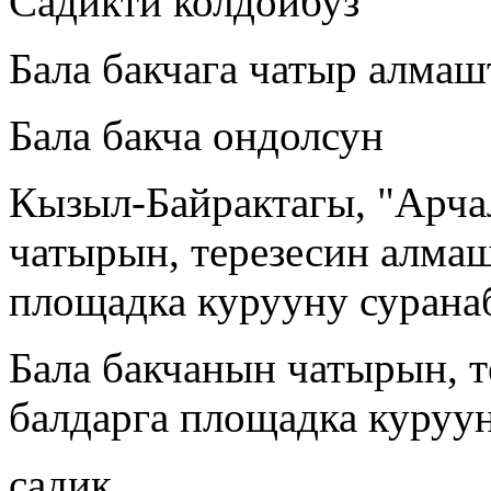
Садикти колдойбуз
Бала бакчага чатыр алмаш
Бала бакча ондолсун
Кызыл-Байрактагы, "Арча
чатырын, терезесин алма
площадка курууну сурана
Бала бакчанын чатырын, 
балдарга площадка куруу
садик