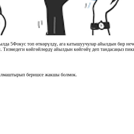
да 5Фокус топ өткөрүлдү, ага катышуучулар айылдын бир нече
 Тизмедеги көйгөйлөрдү айылдын көйгөйү деп тандасаңыз пики
 алмаштырып беришсе жакшы болмок.