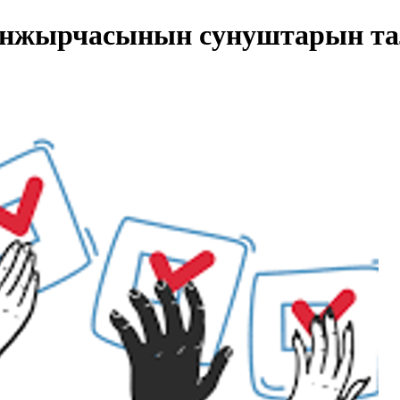
ынжырчасынын сунуштарын та