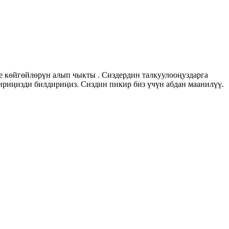
 көйгөйлөрүн алып чыкты . Сиздердин талкуулооңуздарга
риңизди билдириңиз. Сиздин пикир биз үчүн абдан маанилүү.