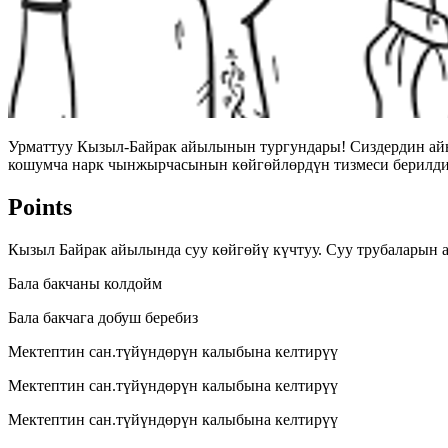
Урматтуу Кызыл-Байрак айылынын тургундары! Сиздердин айыл
кошумча нарк чынжырчасынын көйгөйлөрдүн тизмеси берилди.
Points
Кызыл Байрак айылында суу көйгөйү күчтуу. Суу трубаларын
Бала бакчаны колдойм
Бала бакчага добуш беребиз
Мектептин сан.түйүндөрүн калыбына келтирүү
Мектептин сан.түйүндөрүн калыбына келтирүү
Мектептин сан.түйүндөрүн калыбына келтирүү