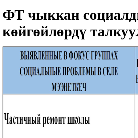
ФТ чыккан социалд
көйгөйлөрдү талкуу