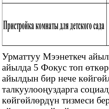
Урматтуу Мээнеткеч айы
айылда 5 Фокус топ өткөр
айылдын бир нече көйгөй
талкуулооңуздарга социа
көйгөйлөрдүн тизмеси бе