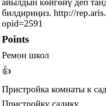
айылдын көйгөйү деп тан
билдириңиз. http://rep.ari
opid=2591
Points
Ремон школ
👍
Пристройка комнаты к са
Пристройку садику