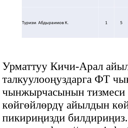
Урматтуу Кичи-Арал айы
талкуулооңуздарга ФТ чы
чынжырчасынын тизмеси 
көйгөйлөрдү айылдын көй
пикириңизди билдириңиз.