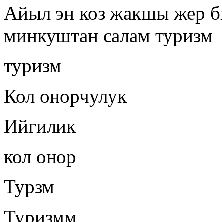
Айыл эн коз жакшы жер б
минкуштан салам туризм
туризм
Кол онорчулук
Ийгилик
кол онор
Турзм
Туризмм