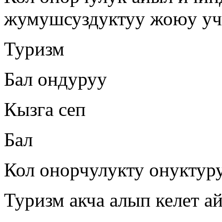
жумушсуздуктуу жоюу уч
Туризм
Бал ондуруу
Кызга сеп
Бал
Кол онорчулукту онуктур
Туризм акча алып келет 