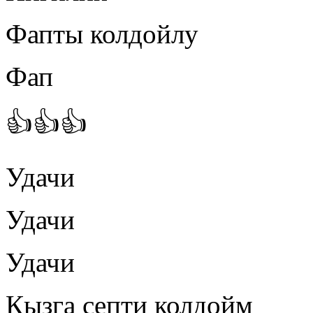
Фапты колдойлу
Фап
👍👍👍
Удачи
Удачи
Удачи
Кызга септи колдойм