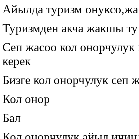
Айылда туризм онуксо,ж
Туризмден акча жакшы т
Сеп жасоо кол онорчулук
керек
Бизге кол онорчулук сеп 
Кол онор
Бал
Кол онорчулук айыл ичин