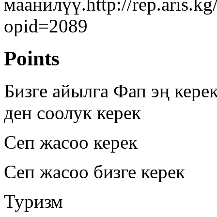
маанилүү.http://rep.aris.
opid=2089
Points
Бизге айылга Фап эң керек
ден соолук керек
Сеп жасоо керек
Сеп жасоо бизге керек
Туризм