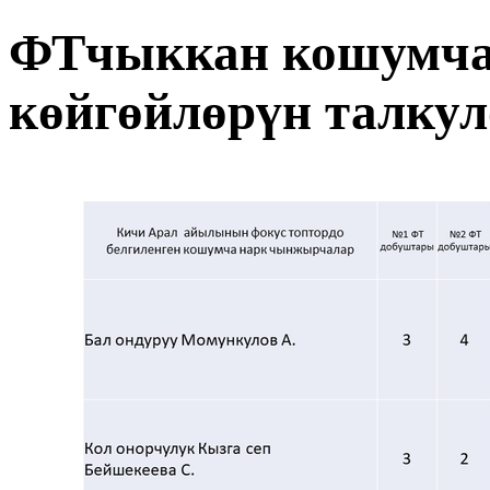
ФТчыккан кошумча
көйгөйлөрүн талкул