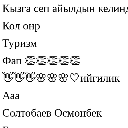
Кызга сеп айылдын келинд
Кол онр
Туризм
Фап 👏👏👏👏👏
👋👋👋🌸🌸🌸🤍ийгилик
Ааа
Солтобаев Осмонбек