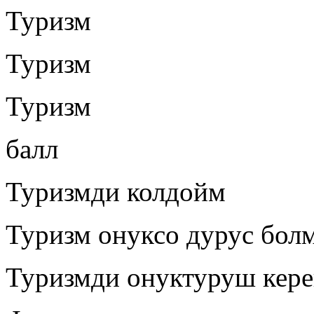
Туризм
Туризм
Туризм
балл
Туризмди колдойм
Туризм онуксо дурус бол
Туризмди онуктуруш кере