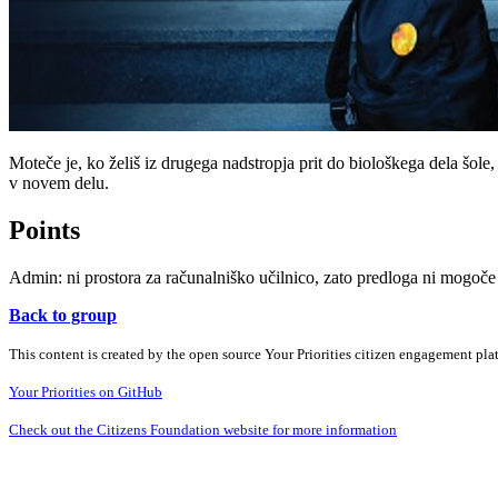
Moteče je, ko želiš iz drugega nadstropja prit do biološkega dela šole,
v novem delu.
Points
Admin: ni prostora za računalniško učilnico, zato predloga ni mogoče 
Back to group
This content is created by the open source Your Priorities citizen engagement pl
Your Priorities on GitHub
Check out the Citizens Foundation website for more information