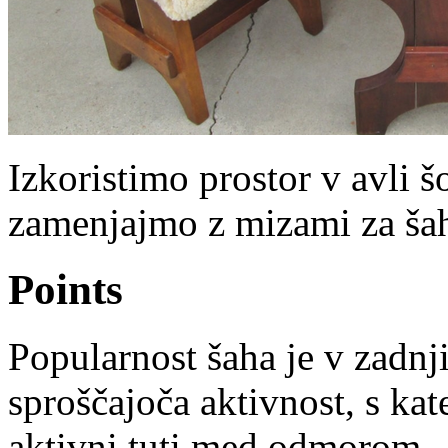
Izkoristimo prostor v avli š
zamenjajmo z mizami za šah
Points
Popularnost šaha je v zadnji
sproščajoča aktivnost, s ka
aktivni tuti med odmorom.