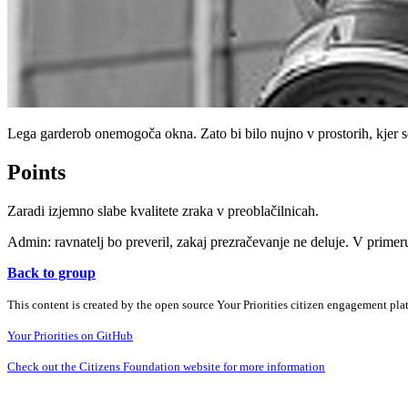
Lega garderob onemogoča okna. Zato bi bilo nujno v prostorih, kjer s
Points
Zaradi izjemno slabe kvalitete zraka v preoblačilnicah.
Admin: ravnatelj bo preveril, zakaj prezračevanje ne deluje. V primeru
Back to group
This content is created by the open source Your Priorities citizen engagement pl
Your Priorities on GitHub
Check out the Citizens Foundation website for more information