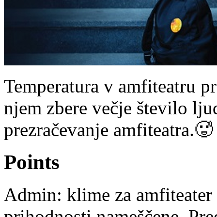
Temperatura v amfiteatru pr
njem zbere večje število lju
prezračevanje amfiteatra.🥵
Points
Admin: klime za amfiteater 
prihodnosti nameščene. Pre