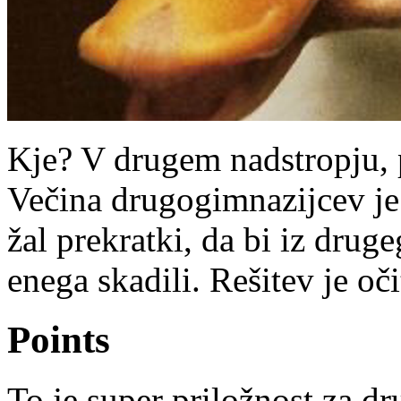
Kje? V drugem nadstropju,
Večina drugogimnazijcev je 
žal prekratki, da bi iz druge
enega skadili. Rešitev je oč
Points
To je super priložnost za dr