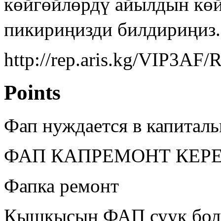
көйгөйлөрдү айылдын көй
пикириңизди билдириңиз.
http://rep.aris.kg/VIP3AF/
Points
Фап нуждается в капитал
ФАП КАПРЕМОНТ КЕР
Фапка ремонт
Кышкысын ФАП суук бол