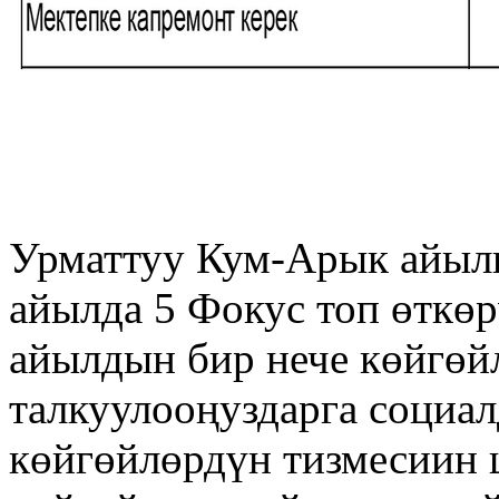
Урматтуу Кум-Арык айыл
айылда 5 Фокус топ өткөр
айылдын бир нече көйгөй
талкуулооңуздарга социа
көйгөйлөрдүн тизмесиин 