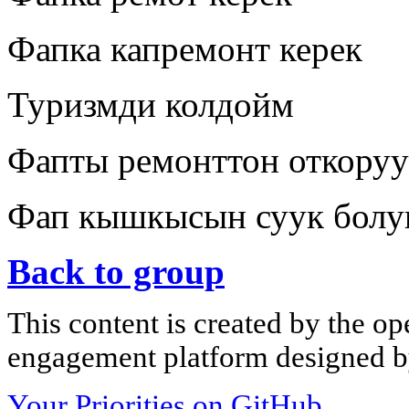
Фапка капремонт керек
Туризмди колдойм
Фапты ремонттон откоруу
Фап кышкысын суук болу
Back to group
This content is created by the op
engagement platform designed by
Your Priorities on GitHub