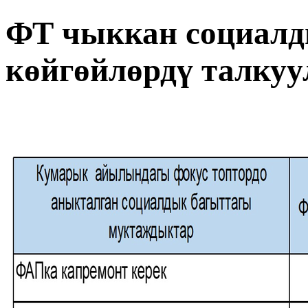
ФТ чыккан социалд
көйгөйлөрдү талкуу