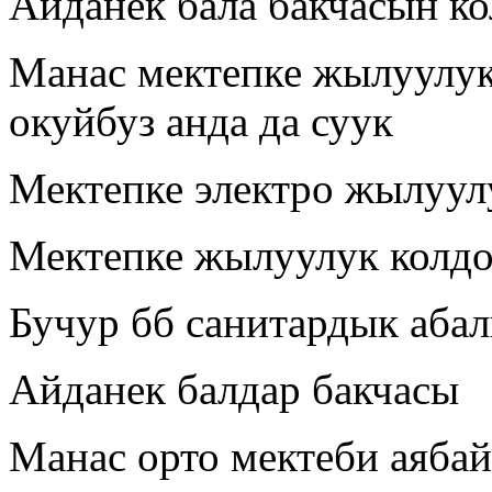
Айданек бала бакчасын к
Манас мектепке жылуулук
окуйбуз анда да суук
Мектепке электро жылуул
Мектепке жылуулук колд
Бучур бб санитардык аб
Айданек балдар бакчасы
Манас орто мектеби аяба