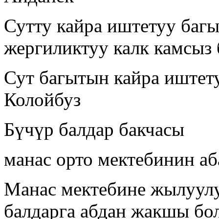
Сутту кайра иштетуу баг
жергиликтуу калк камсыз
Сут багытын кайра иштету
Колойбуз
Бүчүр балдар бакчасы
манас орто мектебинин а
Манас мектебине жылуулу
балдарга абдан жакшы бо