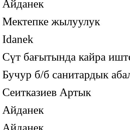
Айданек
Мектепке жылуулук
Idanek
Сүт бағытында кайра ишт
Бучур б/б санитардык аб
Сеитказиев Артык
Айданек
Айданек