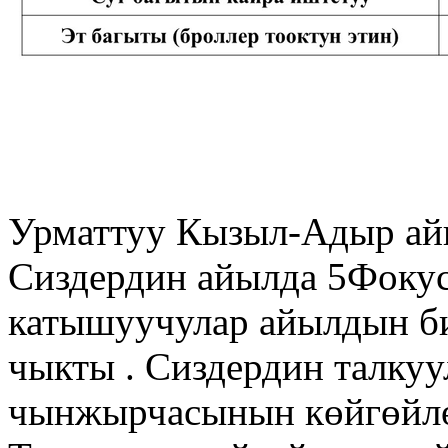
Урматтуу Кызыл-Адыр ай
Сиздердин айылда 5Фокус 
катышуучулар айылдын би
чыкты . Сиздердин талку
чынжырчасынын көйгөйлө