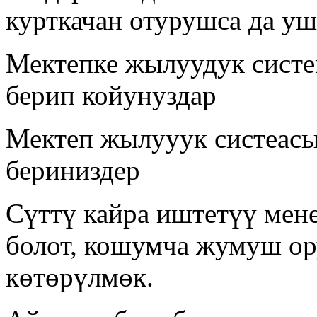
курткачан отурушса да уш
Мектепке жылуудук систе
берип койунуздар
Мектеп жылууук систеас
бериниздер
Сүттү кайра иштетүү мен
болот, кошумча жумуш ор
көтөрүлмөк.