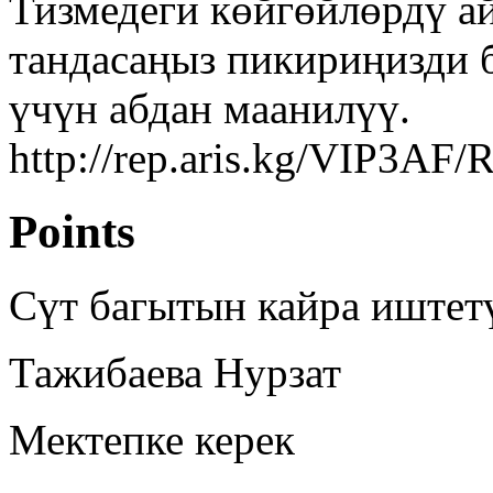
Тизмедеги көйгөйлөрдү а
тандасаңыз пикириңизди 
үчүн абдан маанилүү.
http://rep.aris.kg/VIP3AF
Points
Сүт багытын кайра иштет
Тажибаева Нурзат
Мектепке керек