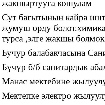
жакшыртууга кошулам
Сут багытынын кайра ишт
жумуш орду болот.химика
турса ,элге жакшы болмок
Бучур балабакчасына Са
Бүчүр б/б санитардык аб
Манас мектебине жылуул
Мектепке электро жылуул