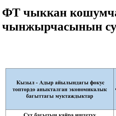
ФТ чыккан кошумч
чынжырчасынын су