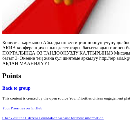
Кошумча каржылоо Айылды инвестиционноонун үчүнү долбоор
АКИА конференциясынын делегатары, багыттардын ичинен би
ПОРТАЛЫНДА ӨЗ ТАНДООҢУЗДУ КАЛТЫРЫҢЫЗ Мисалы сиз төмө
багыт 3- Экөөнө тең жана бул шилтеме аркылуу http://rep.ar
АБДАН МААНИЛҮҮ!
Points
Back to group
This content is created by the open source Your Priorities citizen engagement pl
Your Priorities on GitHub
Check out the Citizens Foundation website for more information