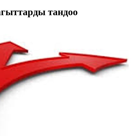
агыттарды тандоо