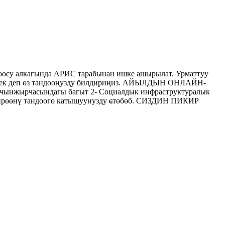
осу алкагында АРИС тарабынан ишке ашырылат. Урматтуу
керек деп өз тандооңузду билдириңиз. АЙЫЛДЫН ОНЛАЙН-
нжырчасындагы багыт 2- Социалдык инфраструктуралык
ен бирөөнү тандоого катышуунузду ҩтөбөб. СИЗДИН ПИКИР