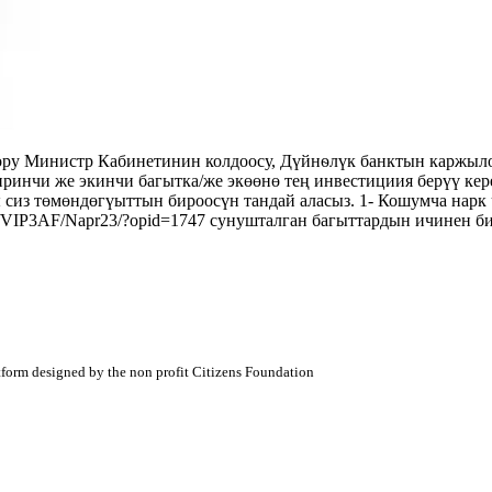
у Министр Кабинетинин колдоосу, Дүйнѳлүк банктын каржыло
ринчи же экинчи багытка/же экөөнө тең инвестициия берүү 
ндөгүыттын бироосүн тандай аласыз. 1- Кошумча нарк чы
is.kg/VIP3AF/Napr23/?opid=1747 сунушталган багыттардын ичин
atform designed by the non profit Citizens Foundation