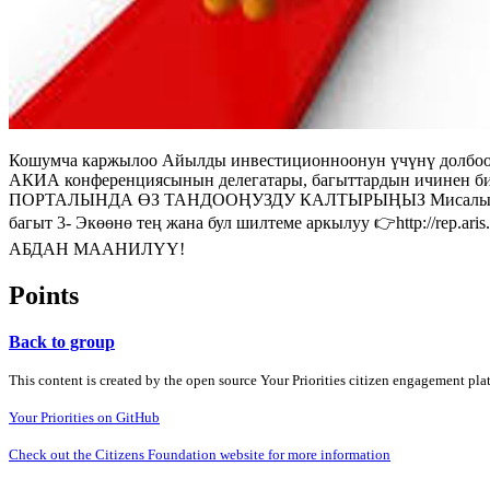
Кошумча каржылоо Айылды инвестиционноонун үчүнү долбоор
АКИА конференциясынын делегатары, багыттардын ичинен би
ПОРТАЛЫНДА ӨЗ ТАНДООҢУЗДУ КАЛТЫРЫҢЫЗ Мисалы сиз төмө
багыт 3- Экөөнө тең жана бул шилтеме аркылуу 👉http://rep.
АБДАН МААНИЛҮҮ!
Points
Back to group
This content is created by the open source Your Priorities citizen engagement pl
Your Priorities on GitHub
Check out the Citizens Foundation website for more information