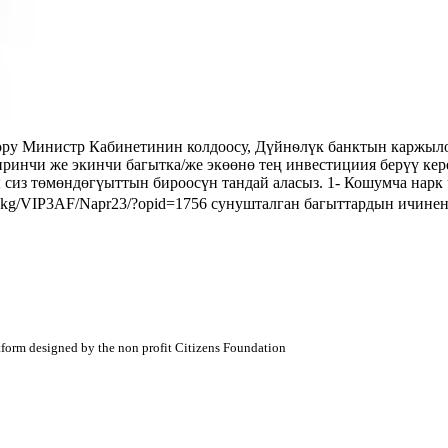
у Министр Кабинетинин колдоосу, Дүйнѳлүк банктын каржыло
ринчи же экинчи багытка/же экөөнө тең инвестициия берүү 
ндөгүыттын бироосүн тандай аласыз. 1- Кошумча нарк чы
aris.kg/VIP3AF/Napr23/?opid=1756 сунушталган багыттардын ич
atform designed by the non profit Citizens Foundation