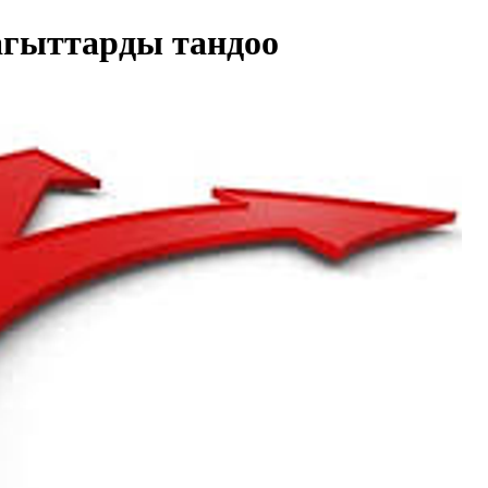
агыттарды тандоо