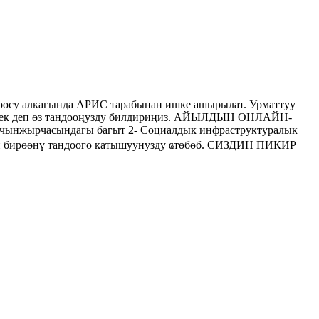
осу алкагында АРИС тарабынан ишке ашырылат. Урматтуу
керек деп өз тандооңузду билдириңиз. АЙЫЛДЫН ОНЛАЙН-
нжырчасындагы багыт 2- Социалдык инфраструктуралык
инен бирөөнү тандоого катышуунузду ҩтөбөб. СИЗДИН ПИКИР