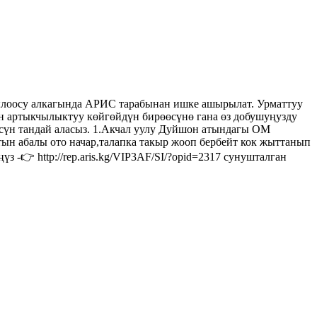
лоосу алкагында АРИС тарабынан ишке ашырылат. Урматтуу
 артыкчылыктуу көйгөйдүн бирөөсүнө гана өз добушуңузду
тандай аласыз. 1.Акчал уулу Дуйшон атындагы ОМ
ын абалы ото начар,талапка такыр жооп бербейт кок жыттанып
 -👉 http://rep.aris.kg/VIP3AF/SI/?opid=2317 сунушталган