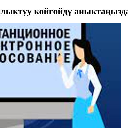
лыктуу көйгөйдү аныктаңызд