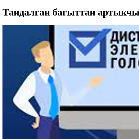
Тандалган багыттан артыкчы