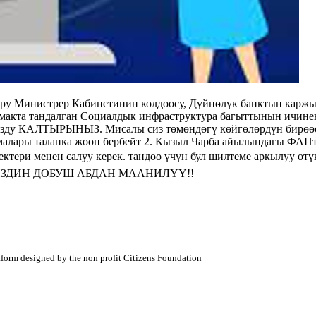
у Министрер Кабинетинин колдоосу, Дүйнѳлүк банктын каржы
акта тандалган Социалдык инфраструктура багыттынын ичинен
АЛТЫРЫҢЫЗ. Мисалы сиз төмөндөгү көйгөлөрдүн бирөөсүн 
малары талапка жооп бербейт 2. Кызыл Чарба айылындагы ФАПт
тери менен салуу керек. тандоо үчүн бул шилтеме аркылуу өтүңүз
үз. СИЗДИН ДОБУШ АБДАН МААНИЛҮҮ!!
atform designed by the non profit Citizens Foundation