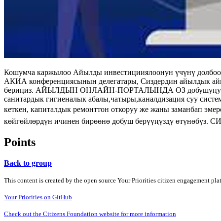
Кошумча каржылоо Айылды инвестицииялоонун үчүнү долбоор
АКИА конференциясынын делегатары, Сиздердин айылдык айм
бериңиз. АЙЫЛДЫН ОНЛАЙН-ПОРТАЛЫНДА ӨЗ добушуңузду К
санитардык гигиеналык абалы,чатыры,каналдизация суу систе
кеткен, капиталдык ремонттон откоруу же жаны заманбап эмерек
көйгөйлөрдүн ичинен бирөөнө добуш берүүңүздү өтүнөб
Points
Back to group
This content is created by the open source Your Priorities citizen engagement pl
Your Priorities on GitHub
Check out the Citizens Foundation website for more information