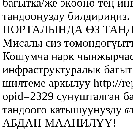
багытка/же экөөнө тең ин
тандооңузду билдириң
ПОРТАЛЫНДА ӨЗ ТАН
Мисалы сиз төмөндөгүытт
Кошумча нарк чынжырчас
инфраструктуралык багыт 
шилтеме аркылуу http://re
opid=2329 сунушталган б
тандоого катышуунузду
АБДАН МААНИЛҮҮ!