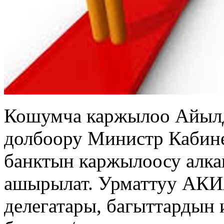
Кошумча каржылоо Айыл
долбоору Министр Кабине
банктын каржылоосу алк
ашырылат. Урматтуу АК
делегатары, багыттардын