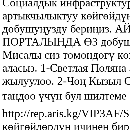
Социалдык инфраструкту
артыкчылыктуу көйгөйдүн
добушуңузду бериңиз.
ПОРТАЛЫНДА ӨЗ добу
Мисалы сиз төмөндөгү кө
аласыз. 1-Светлая Полян
жылуулоо. 2-Чоң Кызыл 
тандоо үчүн бул шилтеме
http://rep.aris.kg/VIP3AF
көйгөйлөрдүн ичинен бир