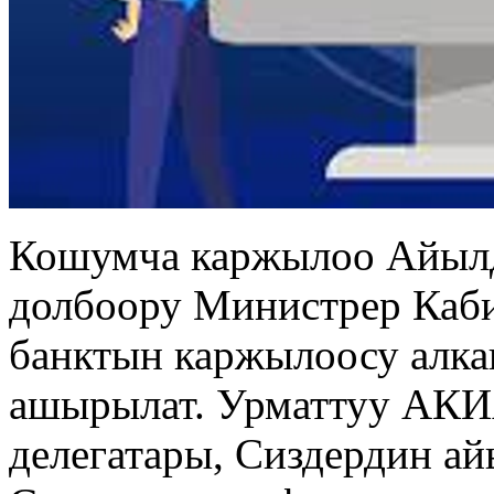
Кошумча каржылоо Айылд
долбоору Министрер Каби
банктын каржылоосу алк
ашырылат. Урматтуу АК
делегатары, Сиздердин ай