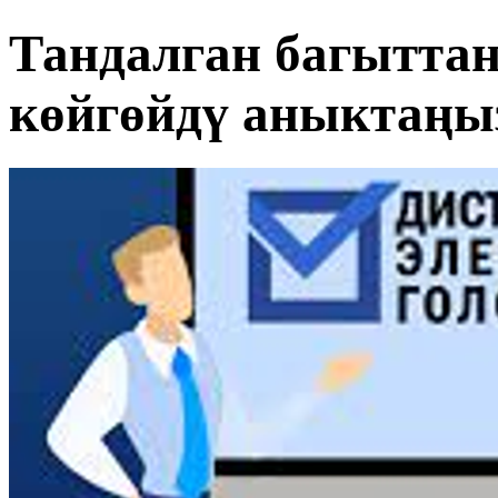
Тандалган багытта
көйгөйдү аныктаңы