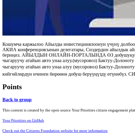
Кошумча каржылоо Айылды инвестицииялоонун үчүнү долбоор
АКИА конференциясынын делегатары, Сиздердин айылдык айм
бериңиз. АЙЫЛДЫН ОНЛАЙН-ПОРТАЛЫНДА ӨЗ добушуңузду КА
чыгаруучу атайын авто унаа алуу.(мусоровоз) Бактуу-Долоно
чыгаруучу атайын авто унаа алуу (мусоровоз) Бактуу-Долоноту
көйгөйлөрдүн ичинен бирөөнө добуш берүүңүздү өтүнөб
Points
Back to group
This content is created by the open source Your Priorities citizen engagement pl
Your Priorities on GitHub
Check out the Citizens Foundation website for more information