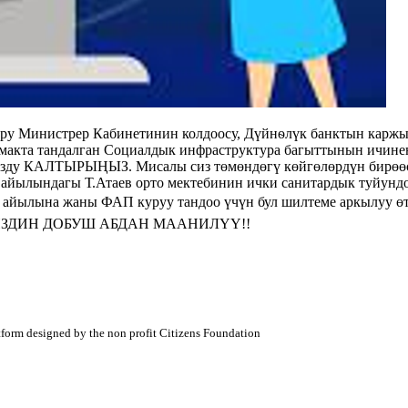
у Министрер Кабинетинин колдоосу, Дүйнѳлүк банктын каржы
акта тандалган Социалдык инфраструктура багыттынын ичинен
ЛТЫРЫҢЫЗ. Мисалы сиз төмөндөгү көйгөлөрдүн бирөөсүн т
ту айылындагы Т.Атаев орто мектебинин ички санитардык туйун
 айылына жаны ФАП куруу тандоо үчүн бул шилтеме аркылуу өтүңү
үз. СИЗДИН ДОБУШ АБДАН МААНИЛҮҮ!!
atform designed by the non profit Citizens Foundation