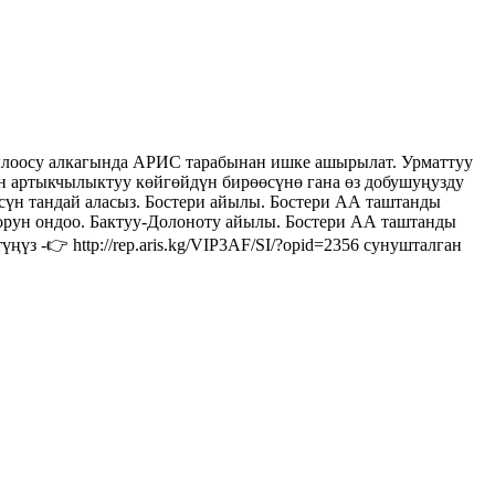
лоосу алкагында АРИС тарабынан ишке ашырылат. Урматтуу
 артыкчылыктуу көйгөйдүн бирөөсүнө гана өз добушуңузду
андай аласыз. Бостери айылы. Бостери АА таштанды
дорун ондоо. Бактуу-Долоноту айылы. Бостери АА таштанды
з -👉 http://rep.aris.kg/VIP3AF/SI/?opid=2356 сунушталган