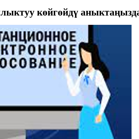
лыктуу көйгөйдү аныктаңызд