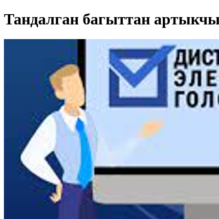
Тандалган багыттан артыкчы