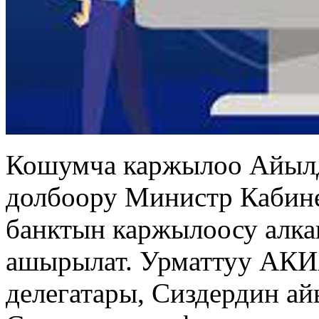
Кошумча каржылоо Айыл
долбоору Министр Кабине
банктын каржылоосу алк
ашырылат. Урматтуу АК
делегатары, Сиздердин ай