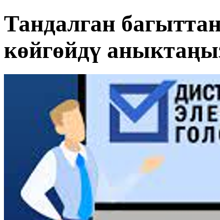
Тандалган багытта
көйгөйдү аныктаңы