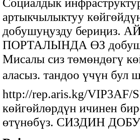
Социалдык инфраструкту
артыкчылыктуу көйгөйдүн
добушуңузду бериңиз.
ПОРТАЛЫНДА ӨЗ добу
Мисалы сиз төмөндөгү кө
аласыз. тандоо үчүн бул 
http://rep.aris.kg/VIP3AF
көйгөйлөрдүн ичинен бир
өтүнөбүз. СИЗДИН ДО