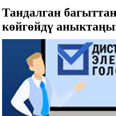
Тандалган багытта
көйгөйдү аныктаңы