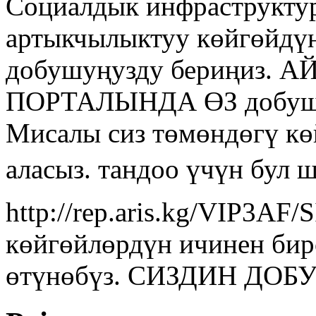
Социалдык инфраструкту
артыкчылыктуу көйгөйдүн
добушуңузду бериңиз.
ПОРТАЛЫНДА ӨЗ добу
Мисалы сиз төмөндөгү кө
аласыз. тандоо үчүн бул 
http://rep.aris.kg/VIP3AF
көйгөйлөрдүн ичинен бир
өтүнөбүз. СИЗДИН ДО