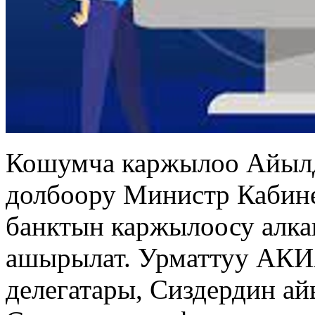
Кошумча каржылоо Айыл
долбоору Министр Кабине
банктын каржылоосу алк
ашырылат. Урматтуу АК
делегатары, Сиздердин ай