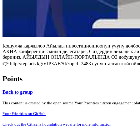
Кошумча каржылоо Айылды инвестиционноонун үчүнү долбоор
АКИА конференциясынын делегатары, Сиздердин айылдык айм
бериңиз. АЙЫЛДЫН ОНЛАЙН-ПОРТАЛЫНДА ӨЗ добушуңузду КАЛ
👉 http://rep.aris.kg/VIP3AF/SI/?opid=2483 сунушталган 
Points
Back to group
This content is created by the open source Your Priorities citizen engagement pl
Your Priorities on GitHub
Check out the Citizens Foundation website for more information