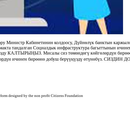
у Министр Кабинетинин колдоосу, Дүйнѳлүк банктын каржыло
акта тандалган Социалдык инфраструктура багыттынын ичинен
ТЫРЫҢЫЗ. Мисалы сиз төмөндөгү көйгөлөрдүн бирөөсүн тан
көйгөйлөрдүн ичинен бирөөнө добуш берүүңүздү өтүнөбүз. СИ
atform designed by the non profit Citizens Foundation