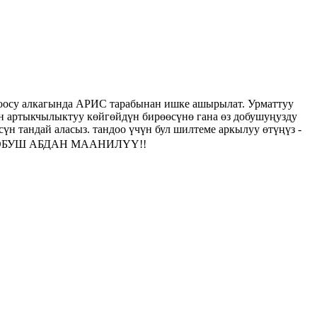
осу алкагында АРИС тарабынан ишке ашырылат. Урматтуу
 артыкчылыктуу көйгөйдүн бирөөсүнө гана өз добушуңузду
дай аласыз. тандоо үчүн бул шилтеме аркылуу өтүңүз -
ЗДИН ДОБУШ АБДАН МААНИЛҮҮ!!