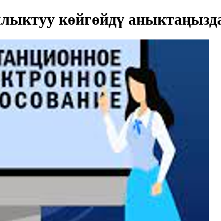
лыктуу көйгөйдү аныктаңызд