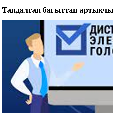
Тандалган багыттан артыкчы